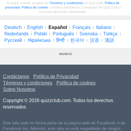
Al seguir usando, aceptas los
Términos y condiciones
de Quizzclub,
Política de
privacidad
,
Política de cookies
y recibes adivinanzas y preguntas de QuizzClub a
tu correo electrónico diariamente.
Deutsch
English
Español
Français
Italiano
Nederlands
Polski
Português
Svenska
Türkçe
Русский
Українська
हिन्दी
한국어
汉语
漢語
ANUNCIO
Contáctanos
Política de Privacidad
Términos y condiciones
Política de cookies
Sobre Nosotros
Copyright © 2026 quizzclub.com. Todos los derechos
reservados
Este sitio web no forma parte de la página web de Facebook ni de
Facebook Inc. Además, este sitio no está respaldado de ningún