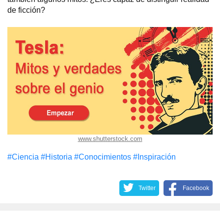
de ficción?
www.shutterstock.com
#Сiencia
#Historia
#Conocimientos
#Inspiración
Twitter
Facebook