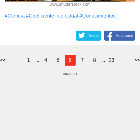
www.shutterstock.com
#Сiencia
#Coeficiente intelectual
#Conocimientos
Twitter
Facebook
<<
1
...
4
5
6
7
8
...
23
>>
ANUNCIO