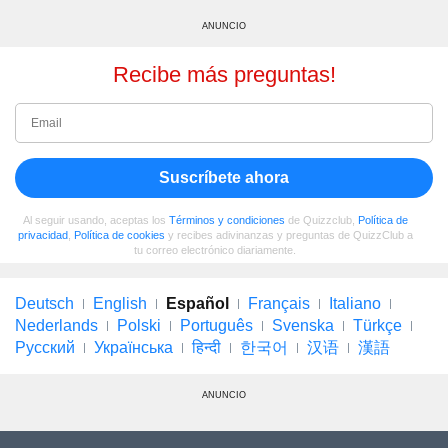
ANUNCIO
Recibe más preguntas!
Suscríbete ahora
Al seguir usando, aceptas los
Términos y condiciones
de Quizzclub,
Política de
privacidad
,
Política de cookies
y recibes adivinanzas y preguntas de QuizzClub a
tu correo electrónico diariamente.
Deutsch
English
Español
Français
Italiano
Nederlands
Polski
Português
Svenska
Türkçe
Русский
Українська
हिन्दी
한국어
汉语
漢語
ANUNCIO