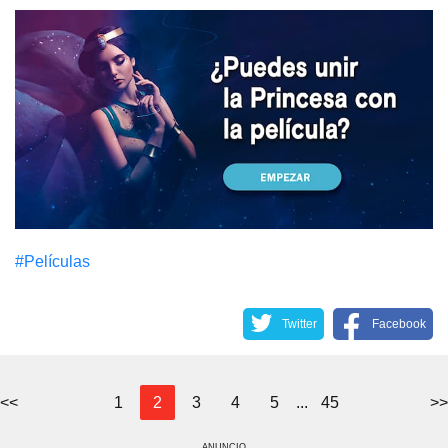
#Películas
Twitter
Facebook
<<
1
2
3
4
5
...
45
>>
ANUNCIO