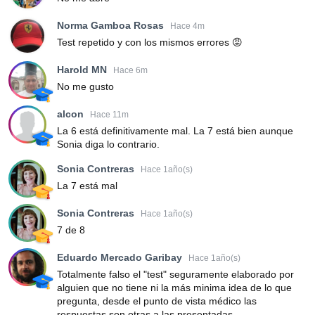
Norma Gamboa Rosas
Hace 4m
Test repetido y con los mismos errores 😡
Harold MN
Hace 6m
No me gusto
alcon
Hace 11m
La 6 está definitivamente mal. La 7 está bien aunque
Sonia diga lo contrario.
Sonia Contreras
Hace 1año(s)
La 7 está mal
Sonia Contreras
Hace 1año(s)
7 de 8
Eduardo Mercado Garibay
Hace 1año(s)
Totalmente falso el "test" seguramente elaborado por
alguien que no tiene ni la más minima idea de lo que
pregunta, desde el punto de vista médico las
respuestas son otras a las presentadas.