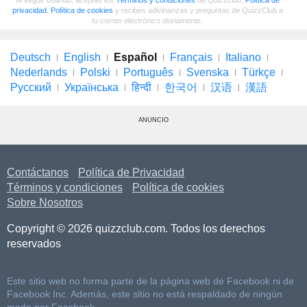
Al seguir usando, aceptas los
Términos y condiciones
de Quizzclub,
Política de
privacidad
,
Política de cookies
y recibes adivinanzas y preguntas de QuizzClub a
tu correo electrónico diariamente.
Deutsch
English
Español
Français
Italiano
Nederlands
Polski
Português
Svenska
Türkçe
Русский
Українська
हिन्दी
한국어
汉语
漢語
ANUNCIO
Contáctanos
Política de Privacidad
Términos y condiciones
Política de cookies
Sobre Nosotros
Copyright © 2026 quizzclub.com. Todos los derechos
reservados
Este sitio web no forma parte de la página web de Facebook ni de
Facebook Inc. Además, este sitio no está respaldado de ningún