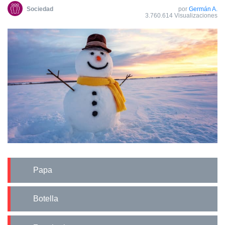
Sociedad
por
Germán A.
3.760.614 Visualizaciones
Papa
Botella