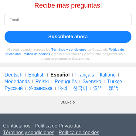
Recibe más preguntas!
Suscríbete ahora
Al seguir usando, aceptas los
Términos y condiciones
de Quizzclub,
Política de
privacidad
,
Política de cookies
y recibes adivinanzas y preguntas de QuizzClub a
tu correo electrónico diariamente.
Deutsch
English
Español
Français
Italiano
Nederlands
Polski
Português
Svenska
Türkçe
Русский
Українська
हिन्दी
한국어
汉语
漢語
ANUNCIO
Contáctanos
Política de Privacidad
Términos y condiciones
Política de cookies