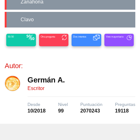
Zanahoria
Clavo
50-50
Otra pregunta
Dos intentos
Voto mayoritario
Autor:
Germán A.
Escritor
Desde
Nivel
Puntuación
Preguntas
10/2018
99
2070243
19118