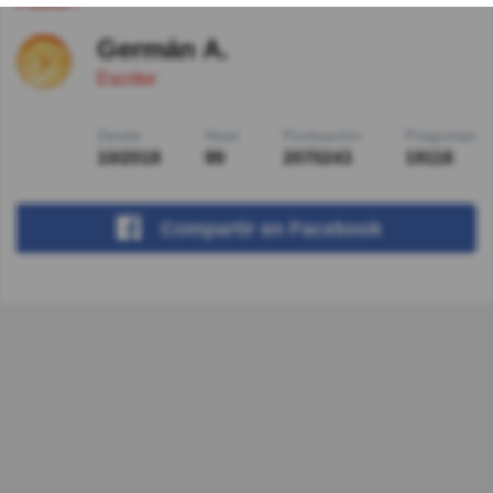
Germán A.
Escritor
Desde
Nivel
Puntuación
Preguntas
10/2018
99
2070243
19118
Compartir
en Facebook