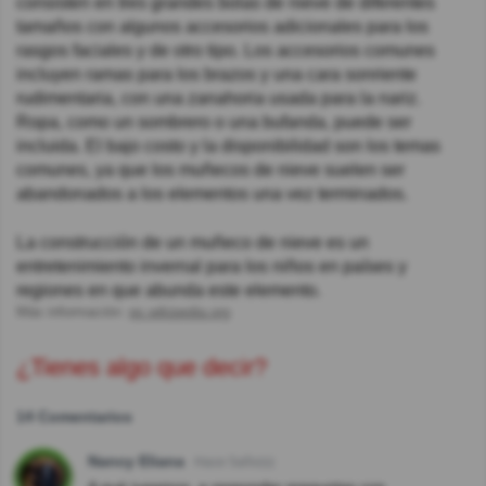
consisten en tres grandes bolas de nieve de diferentes
tamaños con algunos accesorios adicionales para los
rasgos faciales y de otro tipo. Los accesorios comunes
incluyen ramas para los brazos y una cara sonriente
rudimentaria, con una zanahoria usada para la nariz.
Ropa, como un sombrero o una bufanda, puede ser
incluida. El bajo costo y la disponibilidad son los temas
comunes, ya que los muñecos de nieve suelen ser
abandonados a los elementos una vez terminados.
La construcción de un muñeco de nieve es un
entretenimiento invernal para los niños en países y
regiones en que abunda este elemento.
Más información:
es.wikipedia.org
¿Tienes algo que decir?
14 Comentarios
Nancy Eliana
Hace 5año(s)