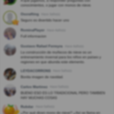
A qué jugamos, a responder preguntas con
conocimientos, o jugar con monos de nieve.
Oscrafting
Hace 3año(s)
Seguro es divertido hacer uno
RominaPlayer
Hace 4año(s)
Full informacion
Gustavo Rafael Ferreyra
Hace 4año(s)
La construcción de muñecos de nieve es un
entrenamiento invernal para los niños en países y
regiones en que abunda este elemento.
LEYDACORRONS
Hace 5año(s)
Bonita imagen de navidad.
Carlos Martinez
Hace 5año(s)
BUENO ESO ES LO TRADICIONAL PERO TAMBIEN
HAY MUCHAS COSAS
Rubdar
Hace 5año(s)
¿Por qué dicen mono de nieve? ¿Así se llama en