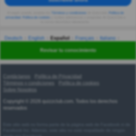
Al seguir usando, aceptas los
Términos y condiciones
de Quizzclub,
Política de
privacidad
,
Política de cookies
y recibes adivinanzas y preguntas de QuizzClub a
tu correo electrónico diariamente.
Deutsch
English
Español
Français
Italiano
Nederlands
Polski
Português
Svenska
Türkçe
Revisar tu conocimiento
Русский
Українська
हिन्दी
한국어
汉语
漢語
Contáctanos
Política de Privacidad
Términos y condiciones
Política de cookies
Sobre Nosotros
Copyright © 2026 quizzclub.com. Todos los derechos
reservados
Este sitio web no forma parte de la página web de Facebook ni de
Facebook Inc. Además, este sitio no está respaldado de ningún