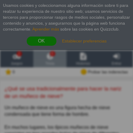
Usamos cookies y coleccionamos alguna información sobre ti para
realzar tu experiencia de nuestro sitio web; usamos servicios de
terceros para proporcionar rasgos de medios sociales, personalizar
contenido y anuncios, y asegurarnos que la página web funciona
correctamente.
Aprender más
sobre las cookies en Quizzclub.
OK
Establecer preferencias
2
6
Juegos
Trivia
Historias
Entrar
0
Probar las inderectas
¿Qué se usa tradicionalmente para hacer la nariz
de un muñeco de nieve?
Un muñeco de nieve es una figura hecha de nieve
condensada que tiene forma de hombre.
En muchos lugares, los típicos muñecos de nieve