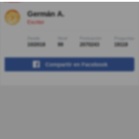
Germán A.
Escritor
Desde
Nivel
Puntuación
Preguntas
10/2018
99
2070243
19118
Compartir
en Facebook