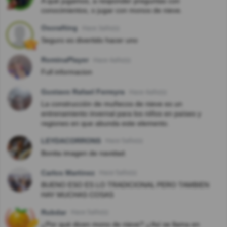
A qué jugamos, a responder preguntas con
conocimientos, o jugar con monos de nieve.
Oscrafting
Hace 3año(s)
Seguro es divertido hacer uno
RominaPlayer
Hace 4año(s)
Full informacion
Gustavo Rafael Ferreyra
Hace 4año(s)
La construcción de muñecos de nieve es un
entrenamiento invernal para los niños en países y
regiones en que abunda este elemento.
LEYDACORRONS
Hace 5año(s)
Bonita imagen de navidad.
Carlos Martinez
Hace 5año(s)
BUENO ESO ES LO TRADICIONAL PERO TAMBIEN
HAY MUCHAS COSAS
Rubdar
Hace 5año(s)
¿Por qué dicen mono de nieve? ¿Así se llama en