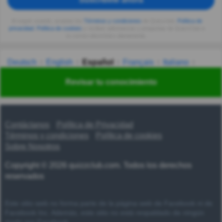
Al seguir usando, aceptas los
Términos y condiciones
de Quizzclub,
Política de
privacidad
,
Política de cookies
y recibes adivinanzas y preguntas de QuizzClub a
tu correo electrónico diariamente.
Deutsch
English
Español
Français
Italiano
Nederlands
Polski
Português
Svenska
Türkçe
Revisar tu conocimiento
Русский
Українська
हिन्दी
한국어
汉语
漢語
Contáctanos
Política de Privacidad
Términos y condiciones
Política de cookies
Sobre Nosotros
Copyright © 2026 quizzclub.com. Todos los derechos
reservados
Este sitio web no forma parte de la página web de Facebook ni de
Facebook Inc. Además, este sitio no está respaldado de ningún