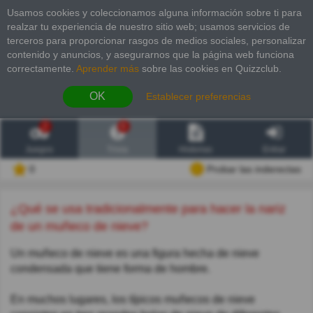
Usamos cookies y coleccionamos alguna información sobre ti para
realzar tu experiencia de nuestro sitio web; usamos servicios de
terceros para proporcionar rasgos de medios sociales, personalizar
contenido y anuncios, y asegurarnos que la página web funciona
correctamente.
Aprender más
sobre las cookies en Quizzclub.
OK
Establecer preferencias
2
6
Juegos
Trivia
Historias
Entrar
0
Probar las inderectas
¿Qué se usa tradicionalmente para hacer la nariz
de un muñeco de nieve?
Un muñeco de nieve es una figura hecha de nieve
condensada que tiene forma de hombre.
En muchos lugares, los típicos muñecos de nieve