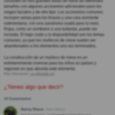
consisten en tres grandes bolas de nieve de diferentes
tamaños con algunos accesorios adicionales para los
rasgos faciales y de otro tipo. Los accesorios comunes
incluyen ramas para los brazos y una cara sonriente
rudimentaria, con una zanahoria usada para la nariz.
Ropa, como un sombrero o una bufanda, puede ser
incluida. El bajo costo y la disponibilidad son los temas
comunes, ya que los muñecos de nieve suelen ser
abandonados a los elementos una vez terminados.
La construcción de un muñeco de nieve es un
entretenimiento invernal para los niños en países y
regiones en que abunda este elemento.
Más información:
es.wikipedia.org
¿Tienes algo que decir?
14 Comentarios
Nancy Eliana
Hace 5año(s)