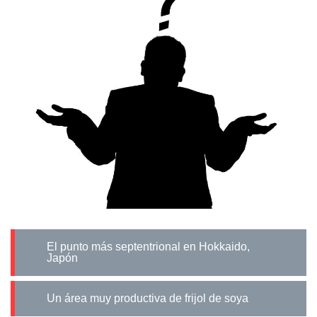
El punto más septentrional en Hokkaido,
Japón
Un área muy productiva de frijol de soya