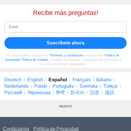
Recibe más preguntas!
Suscríbete ahora
Al seguir usando, aceptas los
Términos y condiciones
de Quizzclub,
Política de
privacidad
,
Política de cookies
y recibes adivinanzas y preguntas de QuizzClub a
tu correo electrónico diariamente.
Deutsch
English
Español
Français
Italiano
Nederlands
Polski
Português
Svenska
Türkçe
Русский
Українська
हिन्दी
한국어
汉语
漢語
ANUNCIO
Contáctanos
Política de Privacidad