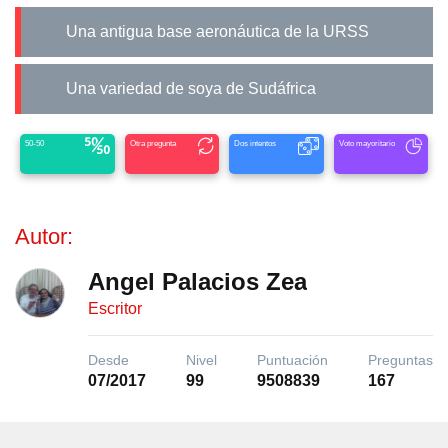
Una antigua base aeronáutica de la URSS
Una variedad de soya de Sudáfrica
50-50
Otra pregunta
Dos intentos
Voto mayoritario
Autor:
Angel Palacios Zea
Escritor
Desde
Nivel
Puntuación
Preguntas
07/2017
99
9508839
167