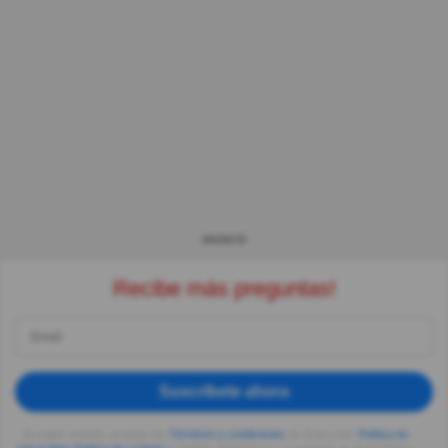
ANUNCIO
Recibe más preguntas!
Suscríbete ahora
Al seguir usando, aceptas los
Términos y condiciones
de Quizzclub,
Política de