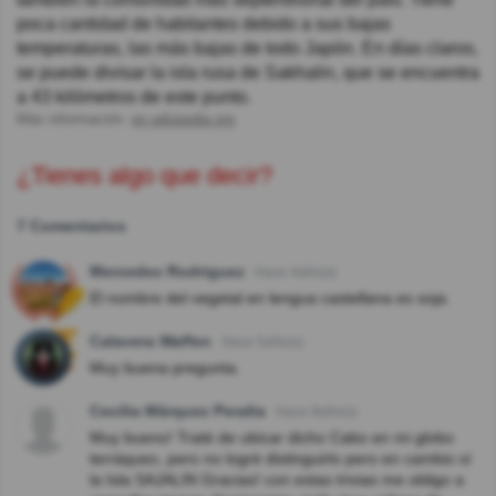
poca cantidad de habitantes debido a sus bajas
temperaturas, las más bajas de todo Japón. En días claros,
se puede divisar la isla rusa de Sakhalin, que se encuentra
a 43 kilómetros de este punto.
Más información:
en.wikipedia.org
¿Tienes algo que decir?
7 Comentarios
Mercedes Rodriguez
Hace 4año(s)
El nombre del vegetal en lengua castellana es soja.
Calavera Waffen
Hace 5año(s)
Muy buena pregunta.
Cecilia Márquez Peralta
Hace 8año(s)
Muy bueno! Traté de ubicar dicho Cabo en mi globo
terráqueo, pero no logré distinguirlo pero en cambio sí
la Isla SAJALIN Gracias! con estas trivias me obligo a