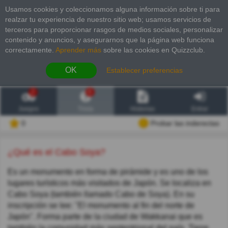
Usamos cookies y coleccionamos alguna información sobre ti para
realzar tu experiencia de nuestro sitio web; usamos servicios de
terceros para proporcionar rasgos de medios sociales, personalizar
contenido y anuncios, y asegurarnos que la página web funciona
correctamente.
Aprender más
sobre las cookies en Quizzclub.
OK
Establecer preferencias
2
6
Juegos
Trivia
Historias
Entrar
0
Probar las inderectas
¿Qué es el Cabo Soya?
Es un monumento en forma de pirámide y es uno de los
lugares turísticos más visitados de Japón. Se localiza en
Cabo Soya (también llamado Cabo de Soya). En su
inscripción se lee: "El monumento al fin del norte de
Japón". Forma parte de la ciudad de Wakkanai que es
también la comunidad más septentrional del país. Tiene