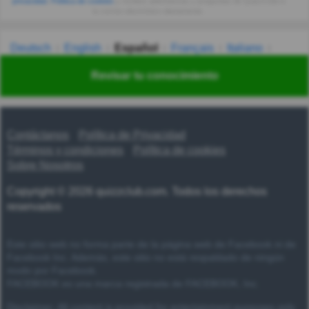
privacidad
,
Política de cookies
y recibes adivinanzas y preguntas de QuizzClub a
tu correo electrónico diariamente.
Deutsch
English
Español
Français
Italiano
Nederlands
Polski
Português
Svenska
Türkçe
Revisar tu conocimiento
Русский
Українська
हिन्दी
한국어
汉语
漢語
Contáctanos
Política de Privacidad
Términos y condiciones
Política de cookies
Sobre Nosotros
Copyright © 2026 quizzclub.com. Todos los derechos
reservados
Este sitio web no forma parte de la página web de Facebook ni de
Facebook Inc. Además, este sitio no está respaldado de ningún
modo por Facebook.
FACEBOOK es una marca registrada de FACEBOOK, Inc.
Disclaimer: All content is provided for entertainment purposes only