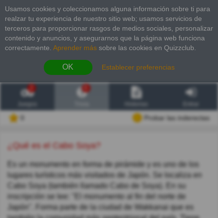
Usamos cookies y coleccionamos alguna información sobre ti para
realzar tu experiencia de nuestro sitio web; usamos servicios de
terceros para proporcionar rasgos de medios sociales, personalizar
contenido y anuncios, y asegurarnos que la página web funciona
correctamente.
Aprender más
sobre las cookies en Quizzclub.
OK
Establecer preferencias
2
6
Juegos
Trivia
Historias
Entrar
0
Probar las inderectas
¿Qué es el Cabo Soya?
Es un monumento en forma de pirámide y es uno de los
lugares turísticos más visitados de Japón. Se localiza en
Cabo Soya (también llamado Cabo de Soya). En su
inscripción se lee: "El monumento al fin del norte de
Japón". Forma parte de la ciudad de Wakkanai que es
también la comunidad más septentrional del país. Tiene