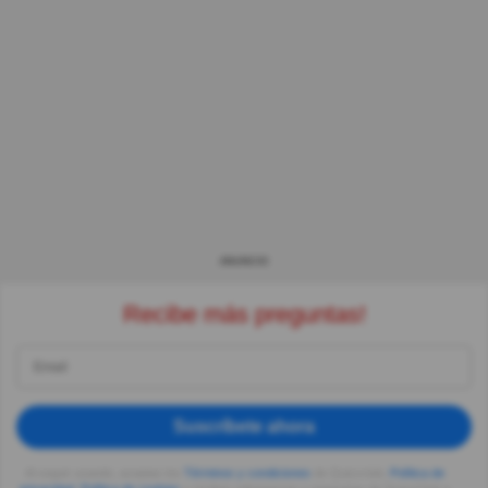
ANUNCIO
Recibe más preguntas!
Suscríbete ahora
Al seguir usando, aceptas los
Términos y condiciones
de Quizzclub,
Política de