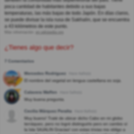
poca cantidad de habitantes debido a sus bajas
temperaturas, las más bajas de todo Japón. En días claros,
se puede divisar la isla rusa de Sakhalin, que se encuentra
a 43 kilómetros de este punto.
Más información:
en.wikipedia.org
¿Tienes algo que decir?
7 Comentarios
Mercedes Rodriguez
Hace 4año(s)
El nombre del vegetal en lengua castellana es soja.
Calavera Waffen
Hace 5año(s)
Muy buena pregunta.
Cecilia Márquez Peralta
Hace 8año(s)
Muy bueno! Traté de ubicar dicho Cabo en mi globo
terráqueo, pero no logré distinguirlo pero en cambio sí
la Isla SAJALIN Gracias! con estas trivias me obligo a