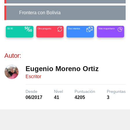
Frontera con Bolivia
50-50
Otra pregunta
Dos intentos
Voto mayoritario
Autor:
Eugenio Moreno Ortiz
Escritor
Desde
Nivel
Puntuación
Preguntas
06/2017
41
4205
3