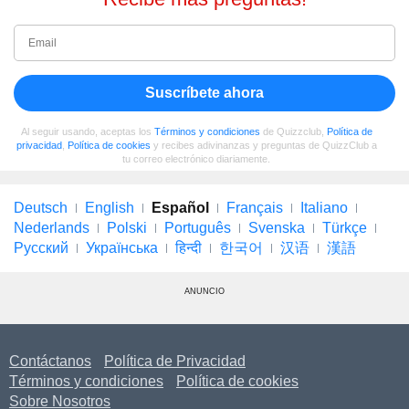
Suscríbete ahora
Al seguir usando, aceptas los
Términos y condiciones
de Quizzclub,
Política de
privacidad
,
Política de cookies
y recibes adivinanzas y preguntas de QuizzClub a
tu correo electrónico diariamente.
Deutsch
English
Español
Français
Italiano
Nederlands
Polski
Português
Svenska
Türkçe
Русский
Українська
हिन्दी
한국어
汉语
漢語
ANUNCIO
Contáctanos
Política de Privacidad
Términos y condiciones
Política de cookies
Sobre Nosotros