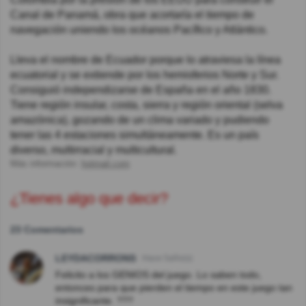
Canal de Panamá, obra que acortaría el tiempo de
navegación uniendo los océanos Pacífico y Atlántico.
Lleva el nombre de Ecuador porque lo atraviesa la línea
ecuatorial y se extiende por los hemisferios Norte y Sur.
Consiguió independizarse de España en el año 1830.
Tiene región insular, costa, sierra y región oriental (selva
amazónica), gozando de un clima variado y pudiendo
tener las 4 estaciones simultáneamente. Es un país
diverso, multirracial y multicultural.
Más información:
hotmail.com
¿Tienes algo que decir?
23 Comentarios
LEYDACORRONS
Hace 5año(s)
Felicito a los GENIOS del juego. Lo saben todo,
entonces para que pierden el tiempo en este juego tan
insignificante. ???