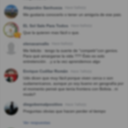
Alejandro Sanhueza
Hace 5año(s)
Me gustaria conocerlo o tener un amigo/a de ese pais.
EL Sol Sale Para Todos
Hace 6año(s)
Que la quieren mas fácil o que.
elenacarvallo
Hace 6año(s)
Me felicito : tengo la suerte de "competir"con genios.
Para qué amargarse la vida ??? Ésto es solo
entretención. ..y a la vez aprendemos algo
Enrique Cuéllar Román
Hace 7año(s)
Uds dicen que muy fácil porque viven cerca o son
sudamericanos, aunque yo soy bueno en geografía por
el momento pensé que tenía frontera con Bolivia...ni
modo!!
diegobernalpositivo
Hace 7año(s)
Preguntas obvias que hacen perder el tiempo
Ver respuestas