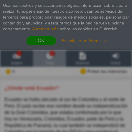
Usamos cookies y coleccionamos alguna información sobre ti para
realzar tu experiencia de nuestro sitio web; usamos servicios de
terceros para proporcionar rasgos de medios sociales, personalizar
contenido y anuncios, y asegurarnos que la página web funciona
correctamente.
Aprender más
sobre las cookies en Quizzclub.
OK
Establecer preferencias
2
6
Juegos
Trivia
Historias
Entrar
0
Probar las inderectas
¿Dónde está Ecuador?
Ecuador se halla ubicado al sur de Colombia y al norte de
Perú. El país recibe ese nombre desde su independización
de la Gran Colombia, que estaba conformada por lo que
hoy es Venezuela, Colombia, Ecuador, parte de Perú y la
República de Panamá, la cual también se independizó de
Colombia por la presión de los EEUU para construir el