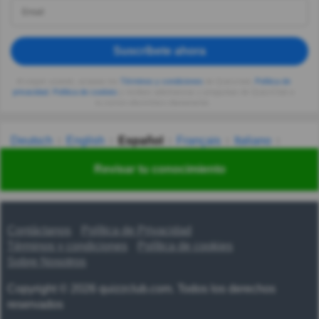
Suscríbete ahora
Al seguir usando, aceptas los
Términos y condiciones
de Quizzclub,
Política de
privacidad
,
Política de cookies
y recibes adivinanzas y preguntas de QuizzClub a
tu correo electrónico diariamente.
Deutsch
English
Español
Français
Italiano
Nederlands
Polski
Português
Svenska
Türkçe
Revisar tu conocimiento
Русский
Українська
हिन्दी
한국어
汉语
漢語
Contáctanos
Política de Privacidad
Términos y condiciones
Política de cookies
Sobre Nosotros
Copyright © 2026 quizzclub.com. Todos los derechos
reservados