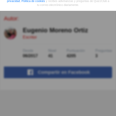
privacidad
,
Política de cookies
y recibes adivinanzas y preguntas de QuizzClub a
tu correo electrónico diariamente.
Autor:
Eugenio Moreno Ortiz
Escritor
Desde
Nivel
Puntuación
Preguntas
06/2017
41
4205
3
Compartir
en Facebook