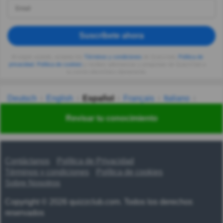
Suscríbete ahora
Al seguir usando, aceptas los
Términos y condiciones
de Quizzclub,
Política de
privacidad
,
Política de cookies
y recibes adivinanzas y preguntas de QuizzClub a
tu correo electrónico diariamente.
Deutsch
English
Español
Français
Italiano
Nederlands
Polski
Português
Svenska
Türkçe
Revisar tu conocimiento
Русский
Українська
हिन्दी
한국어
汉语
漢語
Contáctanos
Política de Privacidad
Términos y condiciones
Política de cookies
Sobre Nosotros
Copyright © 2026 quizzclub.com. Todos los derechos
reservados