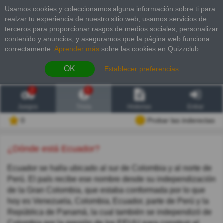
Usamos cookies y coleccionamos alguna información sobre ti para
realzar tu experiencia de nuestro sitio web; usamos servicios de
terceros para proporcionar rasgos de medios sociales, personalizar
contenido y anuncios, y asegurarnos que la página web funciona
correctamente.
Aprender más
sobre las cookies en Quizzclub.
OK
Establecer preferencias
2
6
Juegos
Trivia
Historias
Entrar
0
Probar las inderectas
¿Dónde está Ecuador?
Ecuador se halla ubicado al sur de Colombia y al norte de
Perú. El país recibe ese nombre desde su independización
de la Gran Colombia, que estaba conformada por lo que
hoy es Venezuela, Colombia, Ecuador, parte de Perú y la
República de Panamá, la cual también se independizó de
Colombia por la presión de los EEUU para construir el