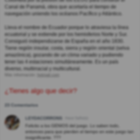
Canal de Panamá, obra que acortaría el tiempo de
navegación uniendo los océanos Pacífico y Atlántico.
Lleva el nombre de Ecuador porque lo atraviesa la línea
ecuatorial y se extiende por los hemisferios Norte y Sur.
Consiguió independizarse de España en el año 1830.
Tiene región insular, costa, sierra y región oriental (selva
amazónica), gozando de un clima variado y pudiendo
tener las 4 estaciones simultáneamente. Es un país
diverso, multirracial y multicultural.
Más información:
hotmail.com
¿Tienes algo que decir?
23 Comentarios
LEYDACORRONS
Hace 5año(s)
Felicito a los GENIOS del juego. Lo saben todo,
entonces para que pierden el tiempo en este juego tan
insignificante. ???