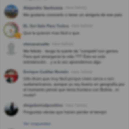
Alejandro Sanhueza
Hace 5año(s)
Me gustaria conocerlo o tener un amigo/a de ese pais.
EL Sol Sale Para Todos
Hace 6año(s)
Que la quieren mas fácil o que.
elenacarvallo
Hace 6año(s)
Me felicito : tengo la suerte de "competir"con genios.
Para qué amargarse la vida ??? Ésto es solo
entretención. ..y a la vez aprendemos algo
Enrique Cuéllar Román
Hace 7año(s)
Uds dicen que muy fácil porque viven cerca o son
sudamericanos, aunque yo soy bueno en geografía por
el momento pensé que tenía frontera con Bolivia...ni
modo!!
diegobernalpositivo
Hace 7año(s)
Preguntas obvias que hacen perder el tiempo
Ver respuestas