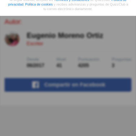
privacidad
,
Política de cookies
y recibes adivinanzas y preguntas de QuizzClub a
tu correo electrónico diariamente.
Autor:
Eugenio Moreno Ortiz
Escritor
Desde
Nivel
Puntuación
Preguntas
06/2017
41
4205
3
Compartir
en Facebook