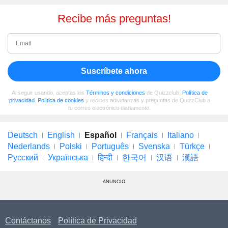
Recibe más preguntas!
Suscríbete ahora
Al seguir usando, aceptas los
Términos y condiciones
de Quizzclub,
Política de
privacidad
,
Política de cookies
y recibes adivinanzas y preguntas de QuizzClub a
tu correo electrónico diariamente.
Deutsch
English
Español
Français
Italiano
Nederlands
Polski
Português
Svenska
Türkçe
Русский
Українська
हिन्दी
한국어
汉语
漢語
ANUNCIO
Contáctanos
Política de Privacidad