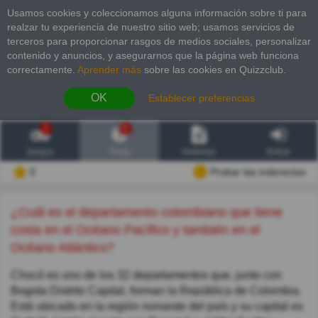
Usamos cookies y coleccionamos alguna información sobre ti para
realzar tu experiencia de nuestro sitio web; usamos servicios de
terceros para proporcionar rasgos de medios sociales, personalizar
contenido y anuncios, y asegurarnos que la página web funciona
correctamente.
Aprender más
sobre las cookies en Quizzclub.
OK
Establecer preferencias
2
6
Juegos
Trivia
Historias
Entrar
0
Probar las inderectas
¿Cuál es el departamento colombiano que tiene
costa en el Océano Pacífico y también en el
Océano Atlántico?
Chocó es uno de los 32 departamentos que, junto con
Bogota Distrito Capital, forman la República de Colombia.
Está ubicado en la región noroeste del país y su capital es