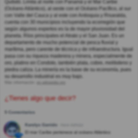
Quibdó. Limita al norte con Panamá y el Mar Caribe
(Océano Atlántico), al oeste con el Océano Pacífico, al sur
con Valle del Cauca y al este con Antioquia y Risaralda,
cuenta con 30 municipios incluyendo la ecorregión que
según algunos expertos es la de mayor pluviosidad del
planeta. Ríos principales el Atrato y el San Juan. Es un
departamento de mucho potencial de pesca fluvial y
marítima, pero carente de técnica y de infraestructura. Igual
pasa con su riqueza maderera y minera, especialmente de
oro, platino en Condoto, también plata, cobre, molibdeno y
piedra caliza. La minería es la base de su economía, pues
su desarrollo industrial es muy bajo.
Más información:
en.wikipedia.org
¿Tienes algo que decir?
5 Comentarios
Karelys Garrido
Hace 4año(s)
El mar Caribe pertenece al océano Atlántico