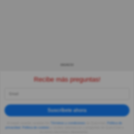
ANUNCIO
Recibe más preguntas!
Suscríbete ahora
Al seguir usando, aceptas los
Términos y condiciones
de Quizzclub,
Política de
privacidad
,
Política de cookies
y recibes adivinanzas y preguntas de QuizzClub a
tu correo electrónico diariamente.