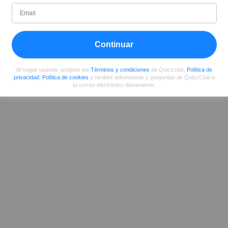
Desde
Nivel
Puntuación
Preguntas
08/2017
93
468894
355
Continuar
Compartir
en Facebook
Al seguir usando, aceptas los
Términos y condiciones
de Quizzclub,
Política de
privacidad
,
Política de cookies
y recibes adivinanzas y preguntas de QuizzClub a
tu correo electrónico diariamente.