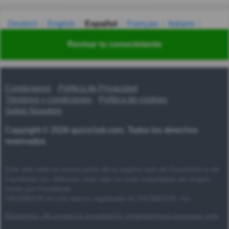
Deutsch
English
Español
Français
Italiano
Nederlands
Polski
Português
Svenska
Türkçe
Revisar tu conocimiento
Русский
Українська
हिन्दी
한국어
汉语
漢語
Contáctanos
Política de Privacidad
Términos y condiciones
Política de cookies
Sobre Nosotros
Copyright © 2026 quizzclub.com. Todos los derechos
reservados
Este sitio web no forma parte de la página web de Facebook ni de
Facebook Inc. Además, este sitio no está respaldado de ningún
modo por Facebook.
FACEBOOK es una marca registrada de FACEBOOK, Inc.
Disclaimer: All content is provided for entertainment purposes only