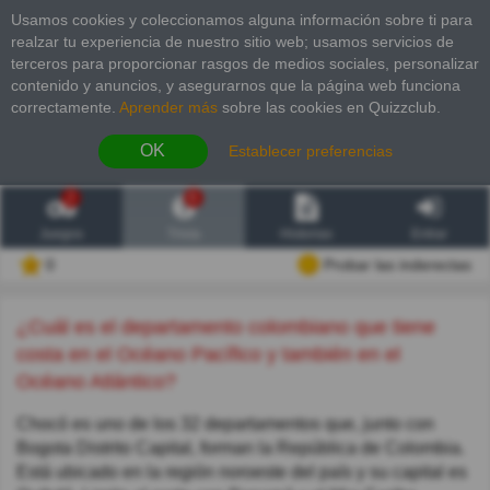
Usamos cookies y coleccionamos alguna información sobre ti para
realzar tu experiencia de nuestro sitio web; usamos servicios de
terceros para proporcionar rasgos de medios sociales, personalizar
contenido y anuncios, y asegurarnos que la página web funciona
correctamente.
Aprender más
sobre las cookies en Quizzclub.
OK
Establecer preferencias
2
6
Juegos
Trivia
Historias
Entrar
0
Probar las inderectas
¿Cuál es el departamento colombiano que tiene
costa en el Océano Pacífico y también en el
Océano Atlántico?
Chocó es uno de los 32 departamentos que, junto con
Bogota Distrito Capital, forman la República de Colombia.
Está ubicado en la región noroeste del país y su capital es