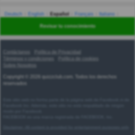
Deutsch
English
Español
Français
Italiano
Nederlands
Polski
Português
Svenska
Türkçe
Revisar tu conocimiento
Русский
Українська
हिन्दी
한국어
汉语
漢語
Contáctanos
Política de Privacidad
Términos y condiciones
Política de cookies
Sobre Nosotros
Copyright © 2026 quizzclub.com. Todos los derechos
reservados
Este sitio web no forma parte de la página web de Facebook ni de
Facebook Inc. Además, este sitio no está respaldado de ningún
modo por Facebook.
FACEBOOK es una marca registrada de FACEBOOK, Inc.
Disclaimer: All content is provided for entertainment purposes only