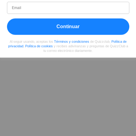
Desde
Nivel
Puntuación
Preguntas
08/2017
93
468246
355
Continuar
Compartir
en Facebook
Al seguir usando, aceptas los
Términos y condiciones
de Quizzclub,
Política de
privacidad
,
Política de cookies
y recibes adivinanzas y preguntas de QuizzClub a
tu correo electrónico diariamente.