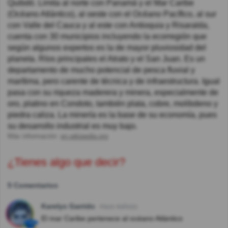
Quibdó. Limita al norte con Panamá y el Mar Caribe
(Océano Atlántico), al oeste con el Océano Pacífico, al sur
con Valle del Cauca y al este con Antioquia y Risaralda,
cuenta con 30 municipios incluyendo la ecorregión que
según algunos expertos es la de mayor pluviosidad del
planeta. Ríos principales el Atrato y el San Juan. Es un
departamento de mucho potencial de pesca fluvial y
marítima, pero carente de técnica y de infraestructura. Igual
pasa con su riqueza maderera y minera, especialmente de
oro, platino en Condoto, también plata, cobre, molibdeno y
piedra caliza. La minería es la base de su economía, pues
su desarrollo industrial es muy bajo.
Más información:
en.wikipedia.org
¿Tienes algo que decir?
5 Comentarios
Karelys Garrido
Hace 4año(s)
El mar Caribe pertenece al océano Atlántico