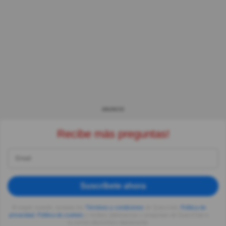
ANUNCIO
Recibe más preguntas!
Suscríbete ahora
Al seguir usando, aceptas los
Términos y condiciones
de Quizzclub,
Política de
privacidad
,
Política de cookies
y recibes adivinanzas y preguntas de QuizzClub a
tu correo electrónico diariamente.