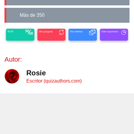
Más de 350
50-50
Otra pregunta
Dos intentos
Voto mayoritario
Autor:
Rosie
Escritor (quizauthors.com)