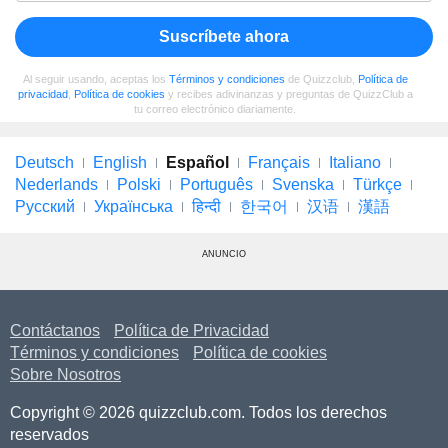
Suscríbete ahora
Al seguir usando, aceptas los
Términos y condiciones
de Quizzclub,
Política de
privacidad
,
Política de cookies
y recibes adivinanzas y preguntas de QuizzClub a
tu correo electrónico diariamente.
Deutsch
English
Español
Français
Italiano
Nederlands
Polski
Português
Svenska
Türkçe
Русский
Українська
हिन्दी
한국어
汉语
漢語
ANUNCIO
Contáctanos
Política de Privacidad
Términos y condiciones
Política de cookies
Sobre Nosotros
Copyright © 2026 quizzclub.com. Todos los derechos
reservados