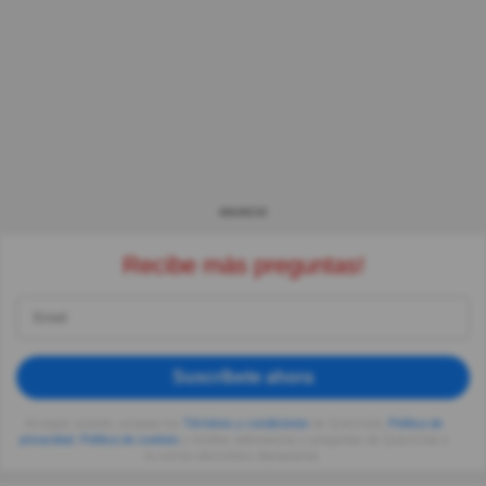
ANUNCIO
Recibe más preguntas!
Suscríbete ahora
Al seguir usando, aceptas los
Términos y condiciones
de Quizzclub,
Política de
privacidad
,
Política de cookies
y recibes adivinanzas y preguntas de QuizzClub a
tu correo electrónico diariamente.