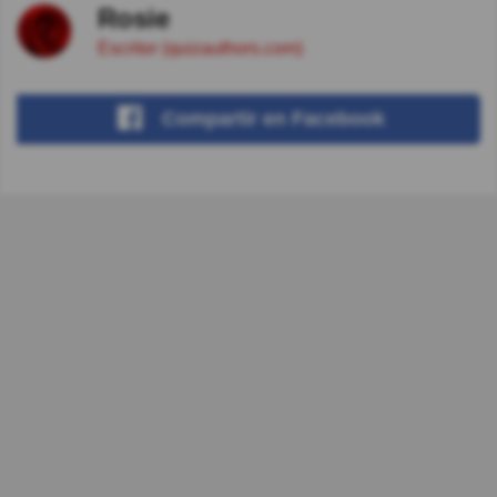
Rosie
Escritor (quizauthors.com)
Compartir
en Facebook