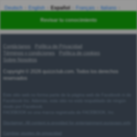
Deutsch
English
Español
Français
Italiano
Nederlands
Polski
Português
Svenska
Türkçe
Revisar tu conocimiento
Русский
Українська
हिन्दी
한국어
汉语
漢語
Contáctanos
Política de Privacidad
Términos y condiciones
Política de cookies
Sobre Nosotros
Copyright © 2026 quizzclub.com. Todos los derechos
reservados
Este sitio web no forma parte de la página web de Facebook ni de
Facebook Inc. Además, este sitio no está respaldado de ningún
modo por Facebook.
FACEBOOK es una marca registrada de FACEBOOK, Inc.
Disclaimer: All content is provided for entertainment purposes only
Cambiar ajustes de privacidad