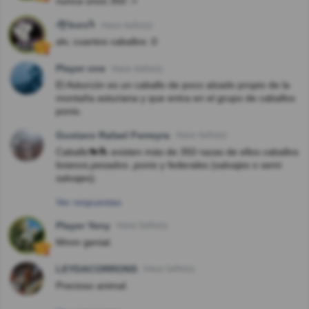
nunca unos 350 :>
ᖫƑᎥnσsᖭ
Hace 4año(s)
alv, cuantos caballos :0
Player one
Hace 4año(s)
El Asturcón es un caballo de poco alzado propio de la
montaña asturiana y que entra en el grupo de caballos
ponis.
Gustavo Rafael Ferreyra
Hace 4año(s)
Caballo🐎🏇 existen más de 350 razas de ellos caballos
livianos,pesados ,ponis y federales (salvajes o semi
salvajes).
Ver respuestas
Player Yeny
Hace 5año(s)
Mmm genial.
LEYDACORRONS
Hace 5año(s)
Precioso animal.