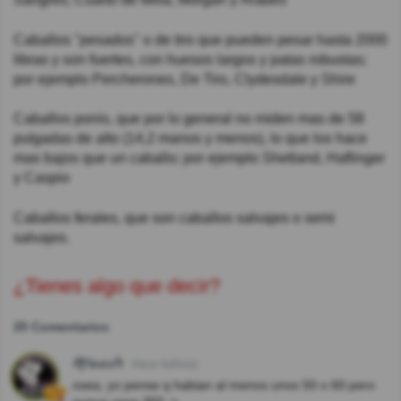
Caballos "pesados" o de tiro que pueden pesar hasta 2000
libras y son fuertes, con huesos largos y patas robustas;
por ejemplo Percherones, De Tiro, Clydesdale y Shire
Caballos ponis, que por lo general no miden mas de 58
pulgadas de alto (14,2 manos y menos), lo que los hace
mas bajos que un caballo; por ejemplo Shetland, Haflinger
y Caspio
Caballos ferales, que son caballos salvajes o semi
salvajes.
¿Tienes algo que decir?
25 Comentarios
ᖫƑᎥnσsᖭ
Hace 4año(s)
osea, yo pense q habian al menos unos 50 o 60 pero