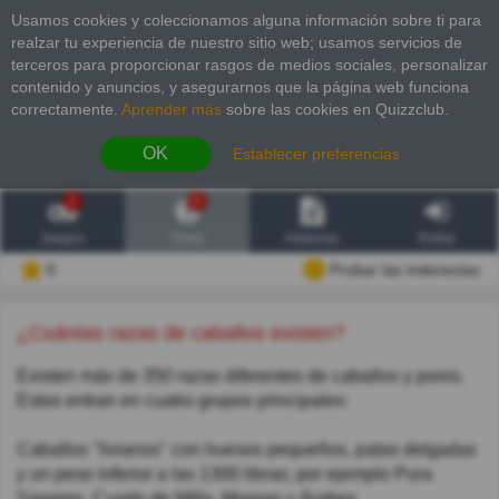
Usamos cookies y coleccionamos alguna información sobre ti para
realzar tu experiencia de nuestro sitio web; usamos servicios de
terceros para proporcionar rasgos de medios sociales, personalizar
contenido y anuncios, y asegurarnos que la página web funciona
correctamente.
Aprender más
sobre las cookies en Quizzclub.
OK
Establecer preferencias
2
6
Juegos
Trivia
Historias
Entrar
0
Probar las inderectas
¿Cuántas razas de caballos existen?
Existen más de 350 razas diferentes de caballos y ponis.
Estos entran en cuatro grupos principales:
Caballos "livianos" con huesos pequeños, patas delgadas
y un peso inferior a las 1300 libras; por ejemplo Pura
Sangres, Cuarto de Milla, Morgan y Árabes