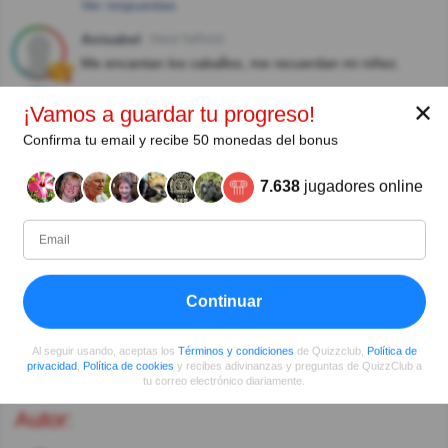
Ver respuestas
Anisabel
Hace 5año(s)
Me encantan los cabaĺlos, me recuerdan mi niñez.
Mar
Hace 5año(s)
✕
¡Vamos a guardar tu progreso!
El saber no ocupa lugar
Confirma tu email y recibe 50 monedas del bonus
Gabriele Siebenhaar
Hace 6año(s)
7.638
jugadores online
Este de caballos no sabia
sabasmondragonhernandez
Hace 6año(s)
en algunos quiz tengo algunos errores perome siento
orgulloso ya que yo solo estudie la primaria
Continuar
Ver más comentarios
Al seguir usando, aceptas los
Términos y condiciones
de Quizzclub,
Política de
privacidad
,
Política de cookies
y recibes adivinanzas y preguntas de QuizzClub a
tu correo electrónico diariamente.
Autor: