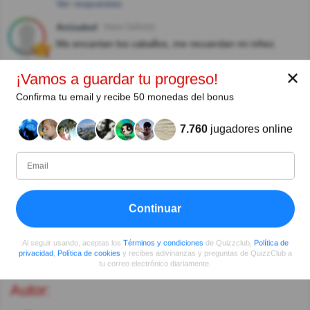
Ver respuestas
Anisabel
Hace 5año(s)
Me encantan los cabaĺlos, me recuerdan mi niñez.
Mar
Hace 5año(s)
✕
¡Vamos a guardar tu progreso!
El saber no ocupa lugar
Confirma tu email y recibe 50 monedas del bonus
Gabriele Siebenhaar
Hace 6año(s)
7.760
jugadores online
Este de caballos no sabia
sabasmondragonhernandez
Hace 6año(s)
en algunos quiz tengo algunos errores perome siento
orgulloso ya que yo solo estudie la primaria
Continuar
Ver más comentarios
Al seguir usando, aceptas los
Términos y condiciones
de Quizzclub,
Política de
privacidad
,
Política de cookies
y recibes adivinanzas y preguntas de QuizzClub a
tu correo electrónico diariamente.
Autor: