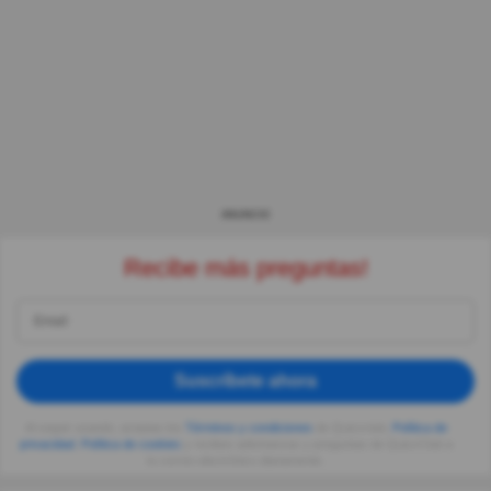
ANUNCIO
Recibe más preguntas!
Suscríbete ahora
Al seguir usando, aceptas los
Términos y condiciones
de Quizzclub,
Política de
privacidad
,
Política de cookies
y recibes adivinanzas y preguntas de QuizzClub a
tu correo electrónico diariamente.