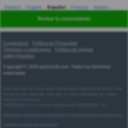
Deutsch
English
Español
Français
Italiano
Nederlands
Polski
Português
Svenska
Türkçe
Revisar tu conocimiento
Русский
Українська
हिन्दी
한국어
汉语
漢語
Contáctanos
Política de Privacidad
Términos y condiciones
Política de cookies
Sobre Nosotros
Copyright © 2026 quizzclub.com. Todos los derechos
reservados
Este sitio web no forma parte de la página web de Facebook ni de
Facebook Inc. Además, este sitio no está respaldado de ningún
modo por Facebook.
FACEBOOK es una marca registrada de FACEBOOK, Inc.
Disclaimer: All content is provided for entertainment purposes only
Cambiar ajustes de privacidad