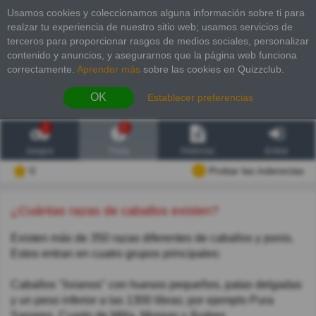
Usamos cookies y coleccionamos alguna información sobre ti para
realzar tu experiencia de nuestro sitio web; usamos servicios de
terceros para proporcionar rasgos de medios sociales, personalizar
contenido y anuncios, y asegurarnos que la página web funciona
correctamente.
Aprender más
sobre las cookies en Quizzclub.
OK
Establecer preferencias
2
6
Juegos
Trivia
Historias
Entrar
0
Probar las inderectas
¿Cuántas razas de caballos existen?
Existen más de 350 razas diferentes de caballos y ponis.
Estos entran en cuatro grupos principales:
Caballos "livianos" con huesos pequeños, patas delgadas
y un peso inferior a las 1300 libras; por ejemplo Pura
Sangres, Cuarto de Milla, Morgan y Árabes