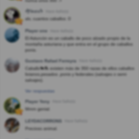
nunca unos 350 :>
ᖫƑᎥnσsᖭ
Hace 4año(s)
alv, cuantos caballos :0
Player one
Hace 4año(s)
El Asturcón es un caballo de poco alzado propio de la
montaña asturiana y que entra en el grupo de caballos
ponis.
Gustavo Rafael Ferreyra
Hace 4año(s)
Caballo🐎🏇 existen más de 350 razas de ellos caballos
livianos,pesados ,ponis y federales (salvajes o semi
salvajes).
Ver respuestas
Player Yeny
Hace 5año(s)
Mmm genial.
LEYDACORRONS
Hace 5año(s)
Precioso animal.