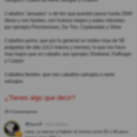
Caballos "pesados" o de tiro que pueden pesar hasta 2000
libras y son fuertes, con huesos largos y patas robustas;
por ejemplo Percherones, De Tiro, Clydesdale y Shire
Caballos ponis, que por lo general no miden mas de 58
pulgadas de alto (14,2 manos y menos), lo que los hace
mas bajos que un caballo; por ejemplo Shetland, Haflinger
y Caspio
Caballos ferales, que son caballos salvajes o semi
salvajes.
¿Tienes algo que decir?
25 Comentarios
ᖫƑᎥnσsᖭ
Hace 4año(s)
osea, yo pense q habian al menos unos 50 o 60 pero