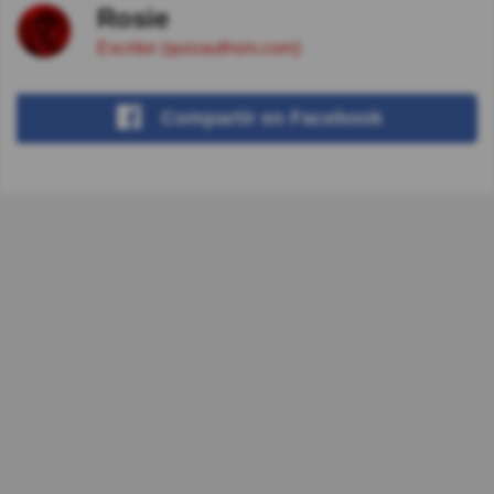
Rosie
Escritor (quizauthors.com)
Compartir
en Facebook