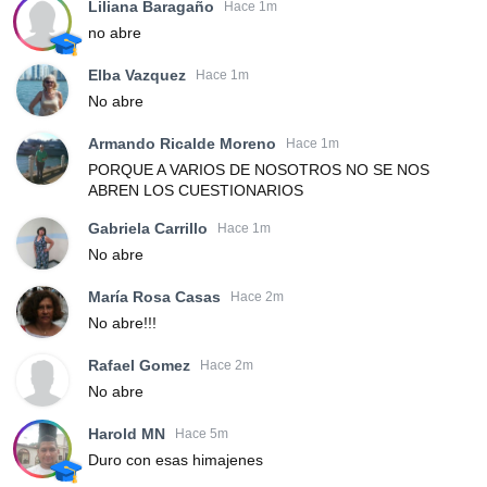
Liliana Baragaño
Hace 1m
no abre
Elba Vazquez
Hace 1m
No abre
Armando Ricalde Moreno
Hace 1m
PORQUE A VARIOS DE NOSOTROS NO SE NOS
ABREN LOS CUESTIONARIOS
Gabriela Carrillo
Hace 1m
No abre
María Rosa Casas
Hace 2m
No abre!!!
Rafael Gomez
Hace 2m
No abre
Harold MN
Hace 5m
Duro con esas himajenes