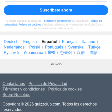
Suscríbete ahora
Al seguir usando, aceptas los
Términos y condiciones
de Quizzclub,
Política de
privacidad
,
Política de cookies
y recibes adivinanzas y preguntas de QuizzClub a
tu correo electrónico diariamente.
Deutsch
English
Español
Français
Italiano
Nederlands
Polski
Português
Svenska
Türkçe
Русский
Українська
हिन्दी
한국어
汉语
漢語
ANUNCIO
Contáctanos
Política de Privacidad
Términos y condiciones
Política de cookies
Sobre Nosotros
Copyright © 2026 quizzclub.com. Todos los derechos
reservados