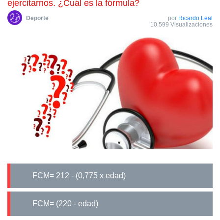
ejercitarnos. ¿Cuál es la fórmula?
Deporte
por
Ricardo Leal
10.599 Visualizaciones
FCM= 212 - (0,775 x edad)
FCM= (220 - edad)