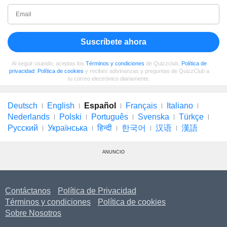
Suscríbete ahora
Al seguir usando, aceptas los
Términos y condiciones
de Quizzclub,
Política de
privacidad
,
Política de cookies
y recibes adivinanzas y preguntas de QuizzClub a
tu correo electrónico diariamente.
Deutsch
English
Español
Français
Italiano
Nederlands
Polski
Português
Svenska
Türkçe
Русский
Українська
हिन्दी
한국어
汉语
漢語
ANUNCIO
Contáctanos
Política de Privacidad
Términos y condiciones
Política de cookies
Sobre Nosotros