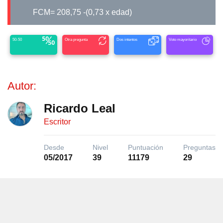
FCM= 208,75 -(0,73 x edad)
50-50
Otra pregunta
Dos intentos
Voto mayoritario
Autor:
Ricardo Leal
Escritor
Desde
Nivel
Puntuación
Preguntas
05/2017
39
11179
29