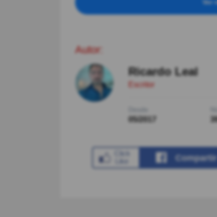
Ver 
Autor:
Ricardo Leal
Escritor
Desde
Ni
05/2017
3
Comparti