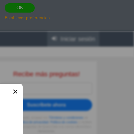
OK
Establecer preferencias
Iniciar sesión
Recibe más preguntas!
✕
Suscríbete ahora
Al seguir usando, aceptas los
Términos y condiciones
de
Quizzclub,
Política de privacidad
,
Política de cookies
y recibes
adivinanzas y preguntas de QuizzClub a tu correo electrónico
diariamente.