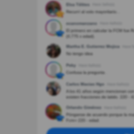
Elsa Télites
Hace 3año(s)
Recurrí al voto mayoritario...
ecanomanzano
Hace 4año(s)
El primero en calcular la FCM fue 
(0,775 x edad).
Martha E. Gutierrez Mojica
Hace 5
No tengo idea
Peky
Hace 6año(s)
Confusa la pregunta .
Carlos Macias Hgo
Hace 6año(s)
A los 41 años según mencionan con 
existen fracciones de latido. 220 - 
Orlando Giménez
Hace 6año(s)
Pónganse de acuerdo porque la mas
Fcm= 220 - edad.