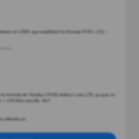
Robson en 1938, que estableció la fórmula FCM = 212 –
año(s)
la formula de Tanaka 178.82 latidos o sea 179, ya que no
41 = 179 Mas sencillo, No?
 utilizada es