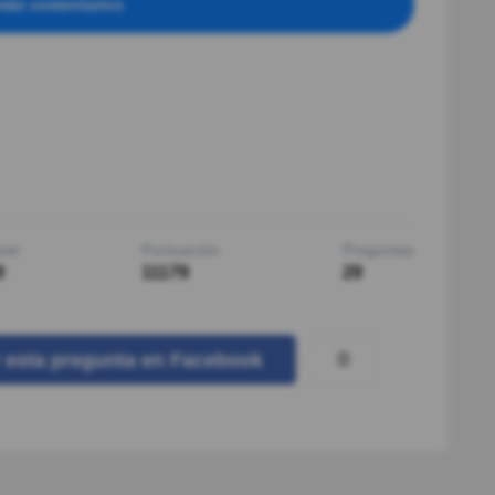
más comentarios
vel
Puntuación
Preguntas
9
11179
29
0
r
esta pregunta
en Facebook