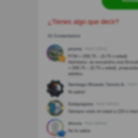
Revisa
¿Tienes algo que decir?
21 Comentarios
peyma
Hace 1año(s)
FCM = 208,75 – (0,75 x edad)
Asimismo, se encuentra una fórmul
= 208,75 – (0,75 x edad), propuest
adultos.
Santiago Ricardo Tencio A.
Hace 
Ni sabía!
Galapagana
Hace 3año(s)
Siempre resto mi edad a 220 e inten
dinora
Hace 3año(s)
No lo sabía