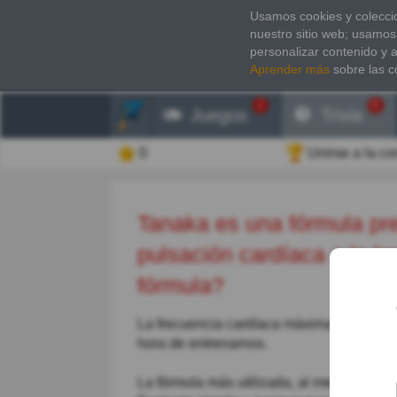
Usamos cookies y coleccio
nuestro sitio web; usamos
personalizar contenido y 
Aprender más
sobre las c
2
6
Juegos
Trivia
0
Unirse a la c
Tanaka es una fórmula precisa que mide nuestra máxima
pulsación cardíaca a la ho
fórmula?
La frecuencia cardíaca máxima (FCM) es el
hora de entrenarnos.
La fórmula más utilizada, al menos a nive