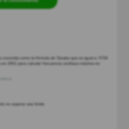
r tu conocimiento
a conocida como la fórmula de Tanaka que es igual a: FCM
a en 2001 para calcular frecuencia cardíaca máxima en
3año(s)
to no superar ese límite