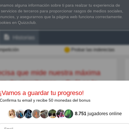
namos alguna información sobre ti para realzar tu experiencia de
 servicios de terceros para proporcionar rasgos de medios sociales,
anuncios, y asegurarnos que la página web funciona correctamente.
ookies en Quizzclub.
Historias
ompetición
Probar las inderectas
ra de ejercitarnos. ¿Cuál es la
¡Vamos a guardar tu progreso!
Confirma tu email y recibe 50 monedas del bonus
 límite teórico de trabajo de nuestro corazón a la
8.751
jugadores online
l usuario, suele ser la de FCM = 220 - edad.