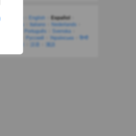
Deutsch
English
Español
Français
Italiano
Nederlands
Polski
Português
Svenska
Türkçe
Русский
Українська
हिन्दी
한국어
汉语
漢語