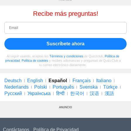
Recibe más preguntas!
Suscríbete ahora
Al seguir usando, aceptas los
Términos y condiciones
de Quizzclub,
Política de
privacidad
,
Política de cookies
y recibes adivinanzas y preguntas de QuizzClub a
tu correo electrónico diariamente.
Deutsch
English
Español
Français
Italiano
Nederlands
Polski
Português
Svenska
Türkçe
Русский
Українська
हिन्दी
한국어
汉语
漢語
ANUNCIO
Contáctanos
Política de Privacidad