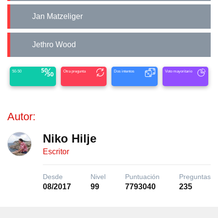
Jan Matzeliger
Jethro Wood
50-50
Otra pregunta
Dos intentos
Voto mayoritario
Autor:
Niko Hilje
Escritor
Desde
Nivel
Puntuación
Preguntas
08/2017
99
7793040
235