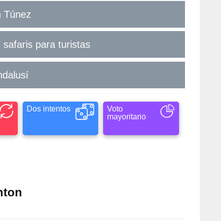
n Túnez
 safaris para turistas
ndalusí
Dos intentos
Voto
mayoritario
nton