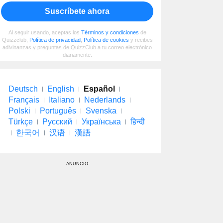
Suscríbete ahora
Al seguir usando, aceptas los
Términos y condiciones
de
Quizzclub,
Política de privacidad
,
Política de cookies
y recibes
adivinanzas y preguntas de QuizzClub a tu correo electrónico
diariamente.
Deutsch
English
Español
Français
Italiano
Nederlands
Polski
Português
Svenska
Türkçe
Русский
Українська
हिन्दी
한국어
汉语
漢語
ANUNCIO