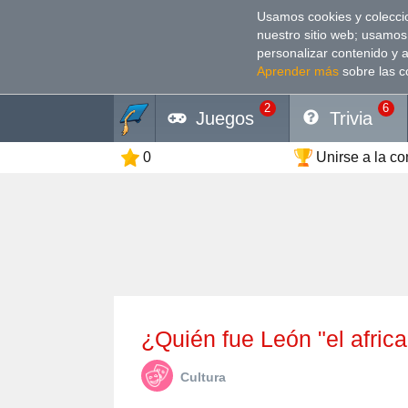
Usamos cookies y coleccio
nuestro sitio web; usamos
personalizar contenido y 
Aprender más
sobre las c
2
6
Juegos
Trivia
0
Unirse a la c
¿Quién fue León "el afric
Cultura