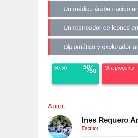
Un médico árabe nacido e
Un rastreador de leones en
Diplomático y explorador a
50-50
Otra pregunta
Autor:
Ines Requero A
Escritor