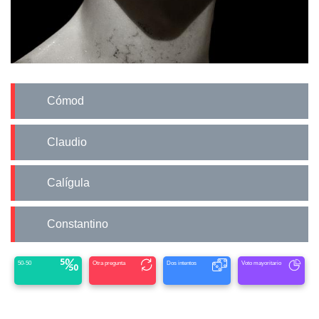
Cómod
Claudio
Calígula
Constantino
50-50
Otra pregunta
Dos intentos
Voto mayoritario