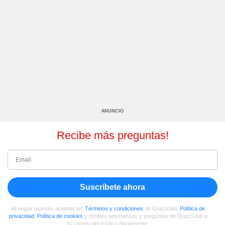
ANUNCIO
Recibe más preguntas!
Suscríbete ahora
Al seguir usando, aceptas los
Términos y condiciones
de Quizzclub,
Política de
privacidad
,
Política de cookies
y recibes adivinanzas y preguntas de QuizzClub a
tu correo electrónico diariamente.