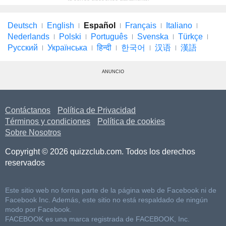
Deutsch
English
Español
Français
Italiano
Nederlands
Polski
Português
Svenska
Türkçe
Русский
Українська
हिन्दी
한국어
汉语
漢語
ANUNCIO
Contáctanos
Política de Privacidad
Términos y condiciones
Política de cookies
Sobre Nosotros
Copyright © 2026 quizzclub.com. Todos los derechos
reservados
Este sitio web no forma parte de la página web de Facebook ni de
Facebook Inc. Además, este sitio no está respaldado de ningún
modo por Facebook.
FACEBOOK es una marca registrada de FACEBOOK, Inc.