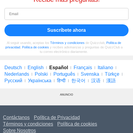
Suscríbete ahora
Al seguir usando, aceptas los
Términos y condiciones
de Quizzclub,
Política de
privacidad
,
Política de cookies
y recibes adivinanzas y preguntas de QuizzClub a
tu correo electrónico diariamente.
Deutsch
English
Español
Français
Italiano
Nederlands
Polski
Português
Svenska
Türkçe
Русский
Українська
हिन्दी
한국어
汉语
漢語
ANUNCIO
Contáctanos
Política de Privacidad
Términos y condiciones
Política de cookies
Sobre Nosotros