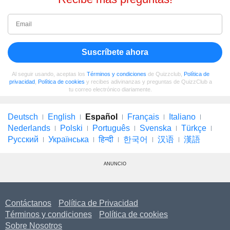
Suscríbete ahora
Al seguir usando, aceptas los
Términos y condiciones
de Quizzclub,
Política de
privacidad
,
Política de cookies
y recibes adivinanzas y preguntas de QuizzClub a
tu correo electrónico diariamente.
Deutsch
English
Español
Français
Italiano
Nederlands
Polski
Português
Svenska
Türkçe
Русский
Українська
हिन्दी
한국어
汉语
漢語
ANUNCIO
Contáctanos
Política de Privacidad
Términos y condiciones
Política de cookies
Sobre Nosotros