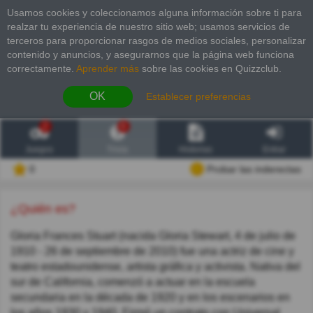
Usamos cookies y coleccionamos alguna información sobre ti para
realzar tu experiencia de nuestro sitio web; usamos servicios de
terceros para proporcionar rasgos de medios sociales, personalizar
contenido y anuncios, y asegurarnos que la página web funciona
correctamente.
Aprender más
sobre las cookies en Quizzclub.
OK
Establecer preferencias
2
6
Juegos
Trivia
Historias
Entrar
0
Probar las inderectas
¿Quién es?
Gloria Frances Stuart (nacida Gloria Stewart, 4 de julio de
1910 - 26 de septiembre de 2010) fue una actriz de cine y
teatro estadounidense, artista gráfica y activista. Nativa del
sur de California, comenzó a actuar en la escuela
secundaria en la década de 1920 y en los escenarios en
los años 1930 y 1940. Firmó un contrato con Universal