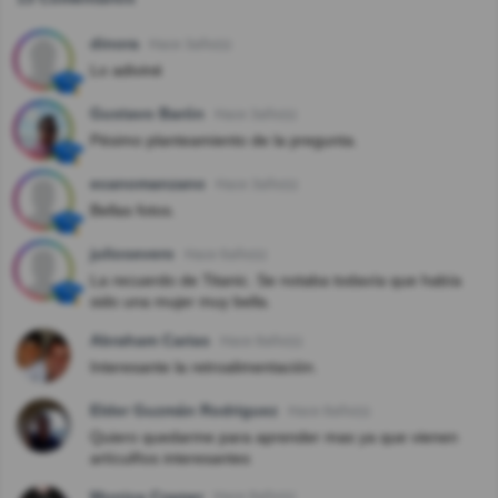
dinora
Hace 3año(s)
Lo adiviné
Gustavo Barón
Hace 3año(s)
Pésimo planteamiento de la pregunta.
ecanomanzano
Hace 3año(s)
Bellas fotos.
juliosevero
Hace 6año(s)
La recuerdo de Titanic. Se notaba todavía que había
sido una mujer muy bella.
Abraham Carias
Hace 8año(s)
Interesante la retroalimentación.
Elder Guzmán Rodriguez
Hace 8año(s)
Quiero quedarme para aprender mas ya que vienen
artículños interesantes
Monica Cramer
Hace 8año(s)