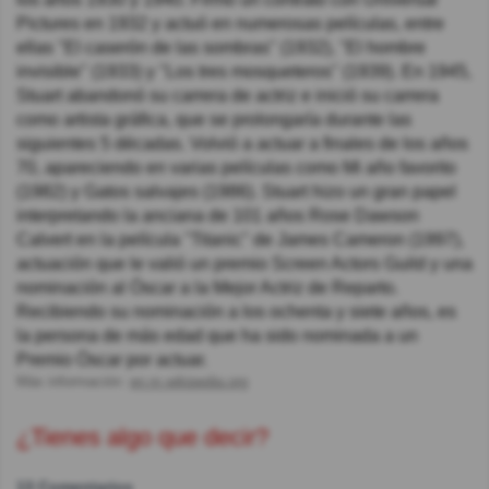
Pictures en 1932 y actuó en numerosas películas, entre
ellas "El caserón de las sombras" (1932), "El hombre
invisible" (1933) y "Los tres mosqueteros" (1939). En 1945,
Stuart abandonó su carrera de actriz e inició su carrera
como artista gráfica, que se prolongaría durante las
siguientes 5 décadas. Volvió a actuar a finales de los años
70, apareciendo en varias películas como Mi año favorito
(1982) y Gatos salvajes (1986). Stuart hizo un gran papel
interpretando la anciana de 101 años Rose Dawson
Calvert en la película "Titanic" de James Cameron (1997),
actuación que le valió un premio Screen Actors Guild y una
nominación al Óscar a la Mejor Actriz de Reparto.
Recibiendo su nominación a los ochenta y siete años, es
la persona de más edad que ha sido nominada a un
Premio Óscar por actuar.
Más información:
en.m.wikipedia.org
¿Tienes algo que decir?
13 Comentarios