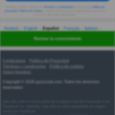
Al seguir usando, aceptas los
Términos y condiciones
de Quizzclub,
Política de
privacidad
,
Política de cookies
y recibes adivinanzas y preguntas de QuizzClub a
tu correo electrónico diariamente.
Deutsch
English
Español
Français
Italiano
Nederlands
Polski
Português
Svenska
Türkçe
Revisar tu conocimiento
Русский
Українська
हिन्दी
한국어
汉语
漢語
Contáctanos
Política de Privacidad
Términos y condiciones
Política de cookies
Sobre Nosotros
Copyright © 2026 quizzclub.com. Todos los derechos
reservados
Este sitio web no forma parte de la página web de Facebook ni de
Facebook Inc. Además, este sitio no está respaldado de ningún
modo por Facebook.