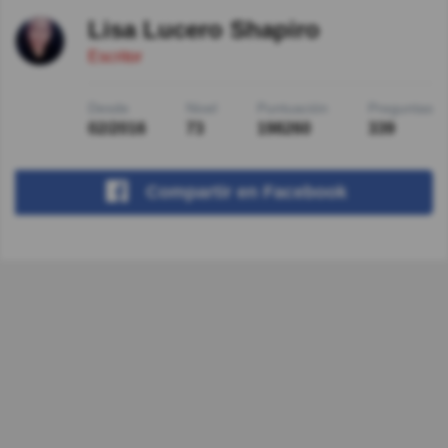
Lisa Lucero Shapiro
Escritor
Desde
Nivel
Puntuación
Preguntas
02/2016
73
198260
339
Compartir
en Facebook