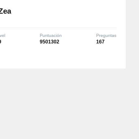
Zea
vel
Puntuación
Preguntas
9
9501302
167