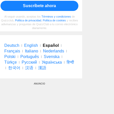
Suscríbete ahora
Al seguir usando, aceptas los
Términos y condiciones
de
Quizzclub,
Política de privacidad
,
Política de cookies
y recibes
adivinanzas y preguntas de QuizzClub a tu correo electrónico
diariamente.
Deutsch
English
Español
Français
Italiano
Nederlands
Polski
Português
Svenska
Türkçe
Русский
Українська
हिन्दी
한국어
汉语
漢語
ANUNCIO