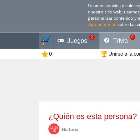
Usamos cookies y coleccio
nuestro sitio web; usamos
personalizar contenido y 
Aprender más
sobre las c
2
6
Juegos
Trivia
0
Unirse a la c
¿Quién es esta persona?
Historia