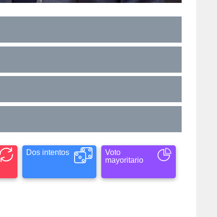
Dos intentos
Voto
mayoritario