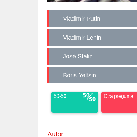
Vladimir Putin
Vladimir Lenin
José Stalin
Boris Yeltsin
50-50
Otra pregunta
Autor: