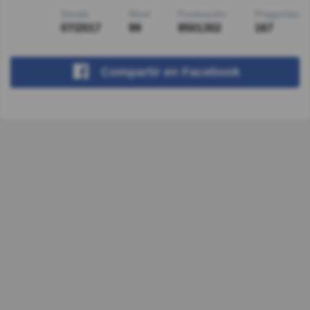
Desde
Nivel
Puntuación
Preguntas
07/2017
99
9501302
167
Compartir
en Facebook