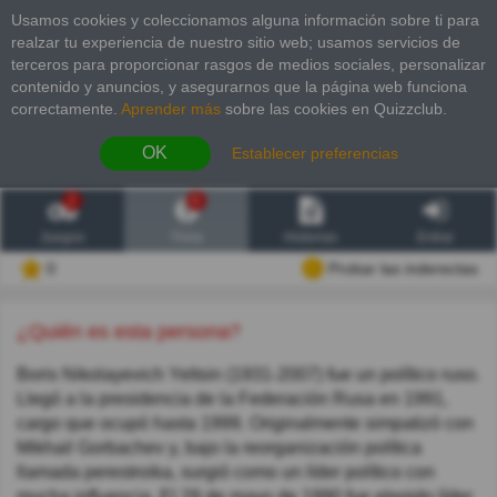
Usamos cookies y coleccionamos alguna información sobre ti para
realzar tu experiencia de nuestro sitio web; usamos servicios de
terceros para proporcionar rasgos de medios sociales, personalizar
contenido y anuncios, y asegurarnos que la página web funciona
correctamente.
Aprender más
sobre las cookies en Quizzclub.
OK
Establecer preferencias
2
6
Juegos
Trivia
Historias
Entrar
0
Probar las inderectas
¿Quién es esta persona?
Boris Nikolayevich Yeltsin (1931-2007) fue un político ruso.
Llegó a la presidencia de la Federación Rusa en 1991,
cargo que ocupó hasta 1999. Originalmente simpatizó con
Mikhail Gorbachev y, bajo la reorganización política
llamada perestroika, surgió como un líder político con
mucha influencia. El 29 de mayo de 1990 fue elegido líder