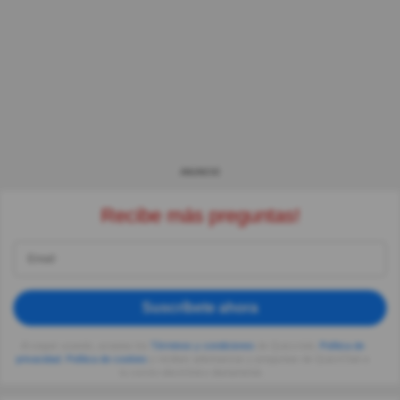
ANUNCIO
Recibe más preguntas!
Suscríbete ahora
Al seguir usando, aceptas los
Términos y condiciones
de Quizzclub,
Política de
privacidad
,
Política de cookies
y recibes adivinanzas y preguntas de QuizzClub a
tu correo electrónico diariamente.