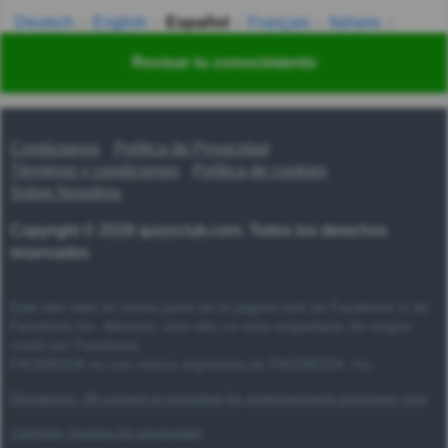
Deutsch
English
Español
Français
Italiano
Nederlands
Polski
Português
Svenska
Türkçe
Revisar tu conocimiento
Русский
Українська
हिन्दी
한국어
汉语
漢語
Contáctanos
Política de Privacidad
Términos y condiciones
Política de cookies
Sobre Nosotros
Copyright © 2026 quizzclub.com. Todos los derechos
reservados
Este sitio web no forma parte de la página web de Facebook ni de
Facebook Inc. Además, este sitio no está respaldado de ningún
modo por Facebook.
FACEBOOK es una marca registrada de FACEBOOK, Inc.
Disclaimer: All content is provided for entertainment purposes only
Cambiar ajustes de privacidad