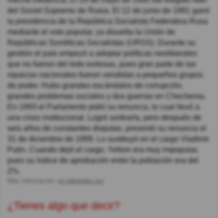
del Soviet Supremo de Rusia. El 12 de junio de 1991 ganó
la presidencia de la República Socialista Federativa Rusa
mediante el voto popular, ya disuelta la Unión de
Repúblicas Soviéticas Socialistas (URSS). Durante su
gestión el país empezó a adoptar políticas neoliberales
que no fueron del todo exitosas, pues gran parte de las
riquezas nacionales fueron vendidas a pequeños grupos
de poder. Hubo grandes escándalos de corrupción,
grandes problemas sociales y dos guerras en Chechenia.
En 1993 el Parlamento pidió su renuncia, lo cual llevó a
una crisis institucional. Logró sortearla, pero después de
seis años de constantes disputas, presentó su renuncia el
31 de diciembre de 1999. Lo sustituyó en el cargo Vladimir
Putin. Cuando dejó el cargo, Yeltsin era muy impopular,
pues su índice de aprobación entre la población era del
2%.
Más información:
en.wikipedia.org
¿Tienes algo que decir?