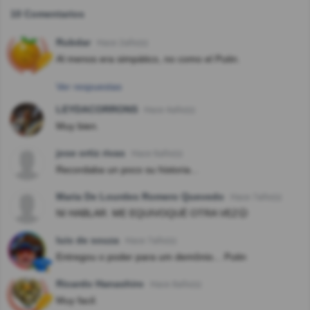
10 Comentarios
Rubdar
Hace 2año(s)
Al menos era simpático, no como el Putin.
Ver respuestas
LEYDACORRONS
Hace 4año(s)
Muy bien.
jose ortiz rivas
Hace 6año(s)
Recordaba un poco su historia...
Maria De Lourdes Romero Quevedo
Hace 7año(s)
NI HABLAR. ME EQUIVOQUË OTRA VEZ😑
luis de souza
Hace 7año(s)
Entregou o poder para um demônio... Putin
Ricardo Hanashiro
Hace 8año(s)
Muy facil.