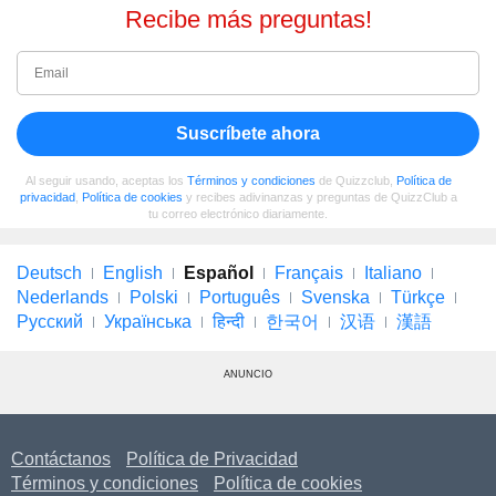
Recibe más preguntas!
Suscríbete ahora
Al seguir usando, aceptas los
Términos y condiciones
de Quizzclub,
Política de
privacidad
,
Política de cookies
y recibes adivinanzas y preguntas de QuizzClub a
tu correo electrónico diariamente.
Deutsch
English
Español
Français
Italiano
Nederlands
Polski
Português
Svenska
Türkçe
Русский
Українська
हिन्दी
한국어
汉语
漢語
ANUNCIO
Contáctanos
Política de Privacidad
Términos y condiciones
Política de cookies