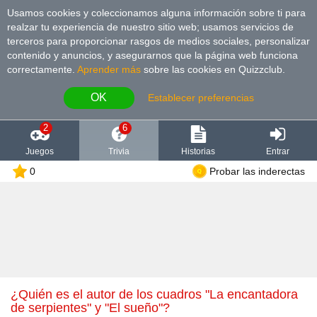
Usamos cookies y coleccionamos alguna información sobre ti para
realzar tu experiencia de nuestro sitio web; usamos servicios de
terceros para proporcionar rasgos de medios sociales, personalizar
contenido y anuncios, y asegurarnos que la página web funciona
correctamente.
Aprender más
sobre las cookies en Quizzclub.
OK
Establecer preferencias
2
6
Juegos
Trivia
Historias
Entrar
0
Probar las inderectas
¿Quién es el autor de los cuadros "La encantadora
de serpientes" y "El sueño"?