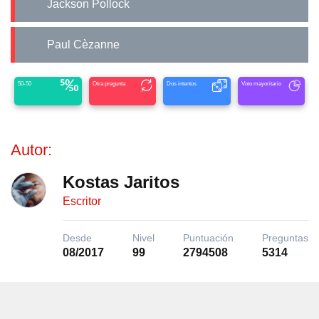
Jackson Pollock
Paul Cèzanne
50-50
Otra pregunta
Dos intentos
Voto mayoritario
Autor:
Kostas Jaritos
Escritor
Desde
Nivel
Puntuación
Preguntas
08/2017
99
2794508
5314