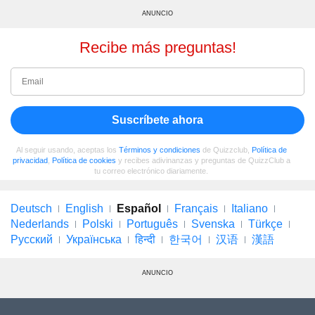
ANUNCIO
Recibe más preguntas!
Suscríbete ahora
Al seguir usando, aceptas los
Términos y condiciones
de Quizzclub,
Política de
privacidad
,
Política de cookies
y recibes adivinanzas y preguntas de QuizzClub a
tu correo electrónico diariamente.
Deutsch
English
Español
Français
Italiano
Nederlands
Polski
Português
Svenska
Türkçe
Русский
Українська
हिन्दी
한국어
汉语
漢語
ANUNCIO