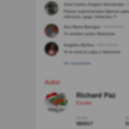
José Carlos Aragón Hernández
H
Pobres supremacistas blancos gaba
inferiores, jajaja. Imbéciles !!!
Ana Maria Brezigar
Hace 8año(s)
Yo tambien pobre Nietzsche.
Angeles Berlioz
Hace 8año(s)
Yo le eché la culpa a Nietzsche...
Ver respuestas
Autor:
Richard Paz
Escritor
Desde
Ni
08/2017
3