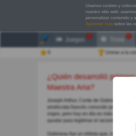
Usamos cookies y coleccio
nuestro sitio web; usamos
personalizar contenido y 
Aprender más
sobre las c
2
6
Juegos
Trivia
0
Unirse a la c
¿Quién desarrolló primero la teoría racista de una Raza
Maestra Aria?
Joseph Arthur, Conte de Gobineau (14 de 
aristócrata francés conocido por sus con
viajes, pero hoy en día es más recordado p
ayudar para legitimar el racismo por la teo
Gobineau fue un elitista que, inmediata