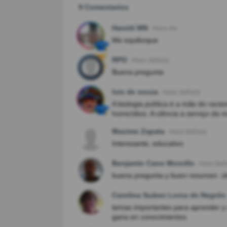
9 Comentarios
Harold MN
Hace 4m
Me equiboque
RPO
Hace 3año(s)
Buena pregunta
luis de souza
Hace 3año(s)
A biologia política é a mãe do racis
homicídios. A ciência a serviço da m
Maximo Zapata
Hace 8año(s)
Interesante, educativo
Benjamin Cano Morcillo
Hace 8añ
buena pregunta y buen resumen. o
Carolina Suárez Lorca de Negrón
temas importantes para aprender y 
gana en conocimientos