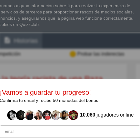
namos alguna información sobre ti para realzar tu experiencia de
 servicios de terceros para proporcionar rasgos de medios sociales,
anuncios, y asegurarnos que la página web funciona correctamente.
ookies en Quizzclub.
Historias
ompetición
Probar las inderectas
¡Vamos a guardar tu progreso!
Confirma tu email y recibe 50 monedas del bonus
julio de 1816 - 13 de octubre de 1882) fue un
temporáneos como novelista, poeta y escritor de
10.060
jugadores online
or desarrollar la teoría de la raza superior aria y
ría científica racista y la demografía racial.
mente después de las Revoluciones de 1848, escribió