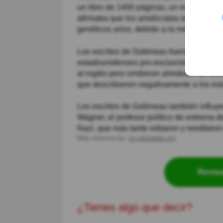
un libro de 1400 páginas, un ensayo sob
afirmaba que los aristócratas eran super
genéticos arios, debido a la menor endog
Los escritos de Gobineau fueron rápidam
estadounidenses pro-esclavistas como Jos
al inglés pero omitieron alrededor de 1000
que describieron negativamente a los e
Los escritos de Gobineau también influy
Wagner, el profesor político de extrema d
Nazi, que más tarde editaron y reeditaron
Más información:
en.wikipedia.org
Revisa
¿Tienes algo que decir?