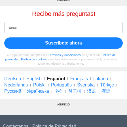
ANUNCIO
Recibe más preguntas!
Suscríbete ahora
Al seguir usando, aceptas los
Términos y condiciones
de Quizzclub,
Política de
privacidad
,
Política de cookies
y recibes adivinanzas y preguntas de QuizzClub a
tu correo electrónico diariamente.
Deutsch
English
Español
Français
Italiano
Nederlands
Polski
Português
Svenska
Türkçe
Русский
Українська
हिन्दी
한국어
汉语
漢語
ANUNCIO
Contáctanos
Política de Privacidad