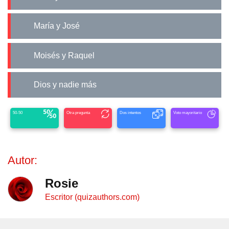
María y José
Moisés y Raquel
Dios y nadie más
50-50
Otra pregunta
Dos intentos
Voto mayoritario
Autor:
Rosie
Escritor (quizauthors.com)