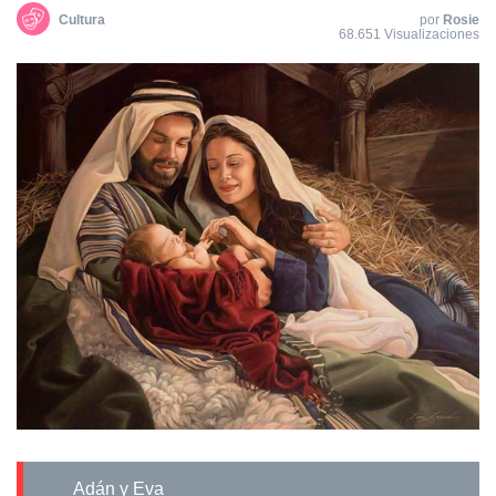
Cultura
por
Rosie
68.651 Visualizaciones
Adán y Eva