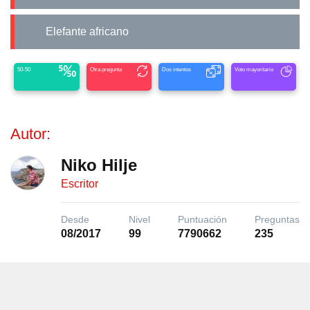
Elefante africano
50-50
Otra pregunta
Dos intentos
Voto mayoritario
Autor:
Niko Hilje
Escritor
Desde
Nivel
Puntuación
Preguntas
08/2017
99
7790662
235