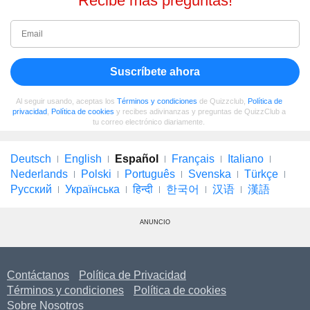
Recibe más preguntas!
Suscríbete ahora
Al seguir usando, aceptas los
Términos y condiciones
de Quizzclub,
Política de
privacidad
,
Política de cookies
y recibes adivinanzas y preguntas de QuizzClub a
tu correo electrónico diariamente.
Deutsch
English
Español
Français
Italiano
Nederlands
Polski
Português
Svenska
Türkçe
Русский
Українська
हिन्दी
한국어
汉语
漢語
ANUNCIO
Contáctanos
Política de Privacidad
Términos y condiciones
Política de cookies
Sobre Nosotros