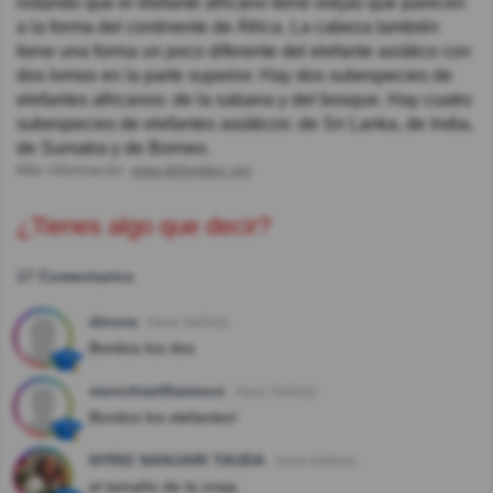
notando que el elefante africano tiene orejas que parecen
a la forma del continente de África. La cabeza también
tiene una forma un poco diferente del elefante asiático con
dos lomos en la parte superior. Hay dos subespecies de
elefantes africanos: de la sabana y del bosque. Hay cuatro
subespecies de elefantes asiáticos: de Sri Lanka, de India,
de Sumatra y de Borneo.
Más información:
www.defenders.org
¿Tienes algo que decir?
17 Comentarios
dinora
Hace 3año(s)
Bonitos los dos
monchiwilliamson
Hace 3año(s)
Bonitos los elefantes!
NYRIZ NANJARI TAUDA
Hace 6año(s)
el tamaño de la oreja