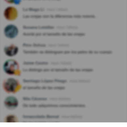
La Maga Li
Hace 7año(s)
Las orejas son la diferencia más notoria...
Susana Letellier
Hace 7año(s)
Acerté por el tamaño de las orejas
Pino Ochoa
Hace 7año(s)
También se distinguen por los pelos de su cuerpo
Jaime Castro
Hace 7año(s)
Lo distingo por el tamaño de las orejas.
Santiago López Priego
Hace 8año(s)
el tamaño de las orejas
Nila Cáceres
Hace 8año(s)
De todo adquirimos conocimientos. ..
Inmaculada Bernal
Hace 8año(s)
No ha habido suerte.