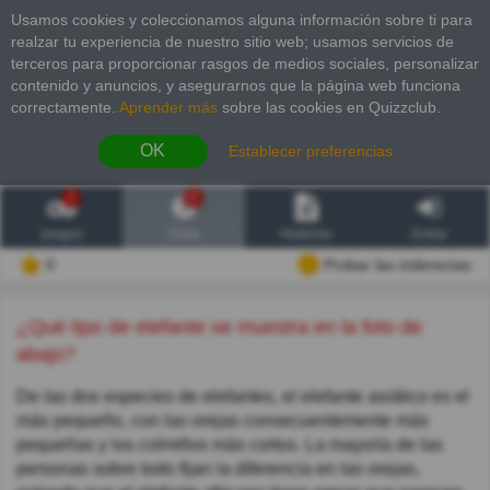
Usamos cookies y coleccionamos alguna información sobre ti para
realzar tu experiencia de nuestro sitio web; usamos servicios de
terceros para proporcionar rasgos de medios sociales, personalizar
contenido y anuncios, y asegurarnos que la página web funciona
correctamente.
Aprender más
sobre las cookies en Quizzclub.
OK
Establecer preferencias
2
6
Juegos
Trivia
Historias
Entrar
0
Probar las inderectas
¿Qué tipo de elefante se muestra en la foto de
abajo?
De las dos especies de elefantes, el elefante asiático es el
más pequeño, con las orejas consecuentemente más
pequeñas y los colmillos más cortos. La mayoría de las
personas sobre todo fijan la diferencia en las orejas,