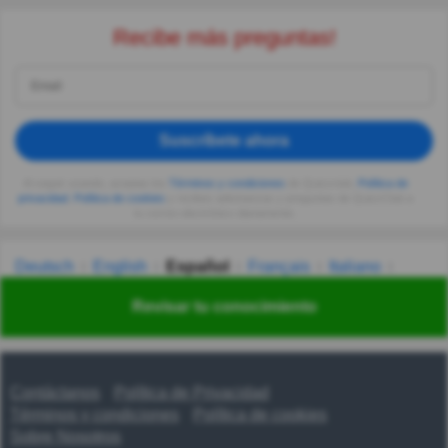
Recibe más preguntas!
Suscríbete ahora
Al seguir usando, aceptas los
Términos y condiciones
de Quizzclub,
Política de
privacidad
,
Política de cookies
y recibes adivinanzas y preguntas de QuizzClub a
tu correo electrónico diariamente.
Deutsch
English
Español
Français
Italiano
Nederlands
Polski
Português
Svenska
Türkçe
Revisar tu conocimiento
Русский
Українська
हिन्दी
한국어
汉语
漢語
Contáctanos
Política de Privacidad
Términos y condiciones
Política de cookies
Sobre Nosotros