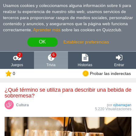
Usamos cookies y coleccionamos alguna información sobre ti para
realzar tu experiencia de nuestro sitio web; usamos servicios de
terceros para proporcionar rasgos de medios sociales, personalizar
contenido y anuncios, y asegurarnos que la página web funciona
correctamente.
Aprender más
sobre las cookies en Quizzclub.
OK
Establecer preferencias
2
6
Juegos
Trivia
Historias
Entrar
0
Probar las inderectas
¿Qué término se utiliza para describir una bebida de
sobremesa?
Cultura
por
ojbarragan
5.220 Visualizaciones