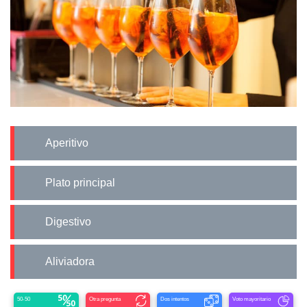
Aperitivo
Plato principal
Digestivo
Aliviadora
50-50
Otra pregunta
Dos intentos
Voto mayoritario