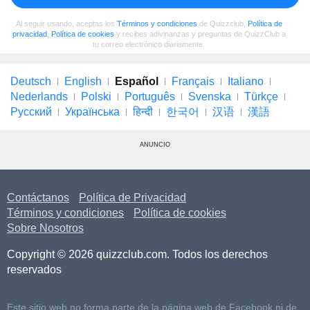
Al seguir usando, aceptas los
Términos y condiciones
de Quizzclub,
Política de
privacidad
,
Política de cookies
y recibes adivinanzas y preguntas de QuizzClub a
tu correo electrónico diariamente.
Deutsch
English
Español
Français
Italiano
Nederlands
Polski
Português
Svenska
Türkçe
Русский
Українська
हिन्दी
한국어
汉语
漢語
ANUNCIO
Contáctanos
Política de Privacidad
Términos y condiciones
Política de cookies
Sobre Nosotros
Copyright © 2026 quizzclub.com. Todos los derechos
reservados
Este sitio web no forma parte de la página web de Facebook ni de