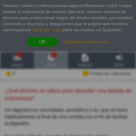
Usamos cookies y coleccionamos alguna información sobre ti para
realzar tu experiencia de nuestro sitio web; usamos servicios de
terceros para proporcionar rasgos de medios sociales, personalizar
contenido y anuncios, y asegurarnos que la página web funciona
correctamente.
Aprender más
sobre las cookies en Quizzclub.
OK
Establecer preferencias
2
6
Juegos
Trivia
Historias
Entrar
0
Probar las inderectas
¿Qué término se utiliza para describir una bebida de
sobremesa?
Un digestivo es una bebida, alcohólica o no, que se toma
habitualmente al final de una comida con el fin de facilitar
la digestión.