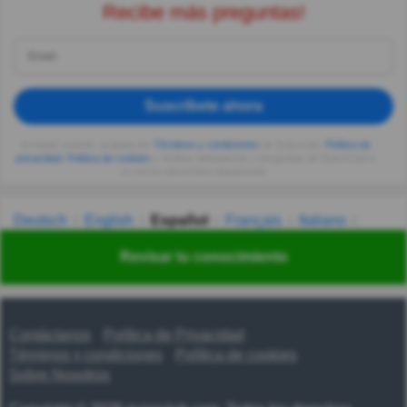
Recibe más preguntas!
Suscríbete ahora
Al seguir usando, aceptas los
Términos y condiciones
de Quizzclub,
Política de
privacidad
,
Política de cookies
y recibes adivinanzas y preguntas de QuizzClub a
tu correo electrónico diariamente.
Deutsch
English
Español
Français
Italiano
Nederlands
Polski
Português
Svenska
Türkçe
Revisar tu conocimiento
Русский
Українська
हिन्दी
한국어
汉语
漢語
Contáctanos
Política de Privacidad
Términos y condiciones
Política de cookies
Sobre Nosotros