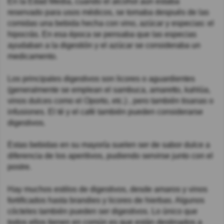
En la Edad Media, cuando el alcohol aún estaba
reservado para usos médicos, se tomaba después de las
comidas una bebida hecha con vino, azúcar y especias: el
hipocrás. En esa época se pensaba que las especias
ayudaban a la digestión y el azúcar se consideraba un
medicamento.
Los principales digestivos son licores o aguardientes
(generalmente se emplean el sambuca, amaretto, kahlúa,
vinos dulces como el Oporto, etc.) , pero también tisanas o
infusiones. El té y el café también pueden considerarse
digestivos.
Estas bebidas en su mayoría suelen ser de sabor dulce a
diferencia de los aperitivos, pudiendo servirse junto con el
postre.
Hay muchos estilos de digestivos, desde amaros y vinos
fortificados hasta brandies y licores de hierbas. Algunos
cócteles también pueden ser digestivos. Lo único que
todos ellos tienen en común es que están destinados a