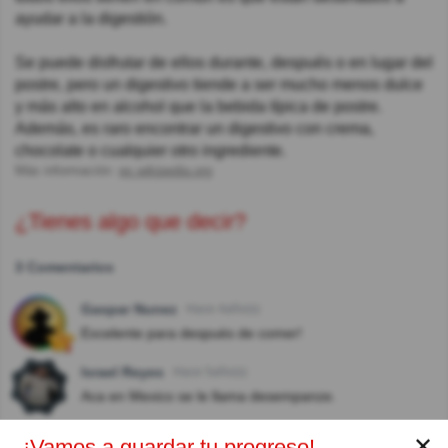
ayudar a la digestión.
Se puede disfrutar de ellos durante, después o en lugar del
postre, pero un digestivo tiende a ser mucho menos dulce
y más alto en alcohol que la bebida típica de postre.
Además, es raro encontrar un digestivo con crema,
chocolate o cualquier otro ingrediente.
Más información:
es.wikipedia.org
¿Tienes algo que decir?
3 Comentarios
Gaspar Nunez
Hace 4año(s)
Excelente para después de comer!
Israel Reyes
Hace 5año(s)
Aca en Mexico se le llama desempanze.
Ricardo Avalos
Hace 5año(s)
✕
¡Vamos a guardar tu progreso!