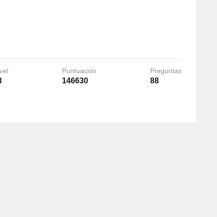
vel
Puntuación
Preguntas
3
146630
88