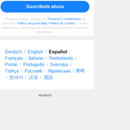
Suscríbete ahora
Al seguir usando, aceptas los
Términos y condiciones
de
Quizzclub,
Política de privacidad
,
Política de cookies
y recibes
adivinanzas y preguntas de QuizzClub a tu correo electrónico
diariamente.
Deutsch
English
Español
Français
Italiano
Nederlands
Polski
Português
Svenska
Türkçe
Русский
Українська
हिन्दी
한국어
汉语
漢語
ANUNCIO