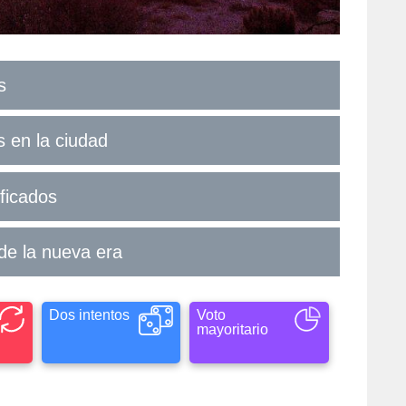
s
s en la ciudad
ificados
 de la nueva era
Dos intentos
Voto
mayoritario