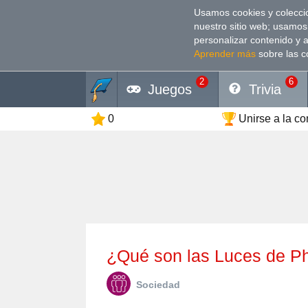
Usamos cookies y coleccio
nuestro sitio web; usamos
personalizar contenido y 
Aprender más
sobre las c
2
6
Juegos
Trivia
0
Unirse a la c
¿Qué son las Luces de 
Sociedad