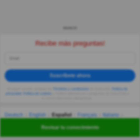
ANUNCIO
Recibe más preguntas!
Suscríbete ahora
Al seguir usando, aceptas los
Términos y condiciones
de Quizzclub,
Política de
privacidad
,
Política de cookies
y recibes adivinanzas y preguntas de QuizzClub a
tu correo electrónico diariamente.
Deutsch
English
Español
Français
Italiano
Nederlands
Polski
Português
Svenska
Türkçe
Revisar tu conocimiento
Русский
Українська
हिन्दी
한국어
汉语
漢語