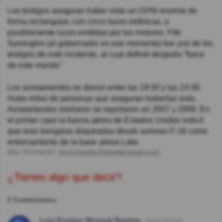
Los testigos aseguran haber visto un OVNI enorme de
forma rectangular, con cinco luces esféricas, o
posiblemente luces emitidas por los motores. Fife
Symington (el gobernador en ese momento) fue uno de los
testigos de este incidente, al cual definió después “fuera
de este mundo”
Los avistamientos se dieron entre las 19:30 y las 23:30.
Hubo miles de personas que aseguran haberlas visto.
Avistamientos similares se reportaron en 2007 y 2008. En
el primer caso la fuerza aérea de Estados Unidos indicó
que eran bengalas disparadas desde aviones F-16 como
entrenamiento de la base aérea Lake.
Más información:
encyclopedia.thefreedictionary.com
¿Tienes algo que decir?
2 Comentarios
Luis Enrique Monreal Ramirez
Hace 8año(s)