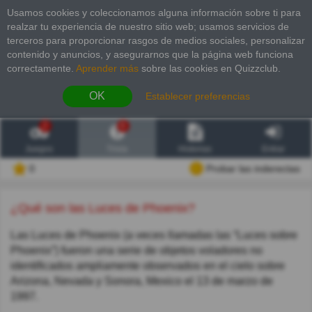
Usamos cookies y coleccionamos alguna información sobre ti para
realzar tu experiencia de nuestro sitio web; usamos servicios de
terceros para proporcionar rasgos de medios sociales, personalizar
contenido y anuncios, y asegurarnos que la página web funciona
correctamente.
Aprender más
sobre las cookies en Quizzclub.
OK
Establecer preferencias
2
6
Juegos
Trivia
Historias
Entrar
0
Probar las inderectas
¿Qué son las Luces de Phoenix?
Las Luces de Phoenix (a veces llamadas las “Luces sobre
Phoenix”) fueron una serie de objetos voladores no
identificados ampliamente observados en el cielo sobre
Arizona, Nevada y Sonora, Mexico el 13 de marzo de
1997.