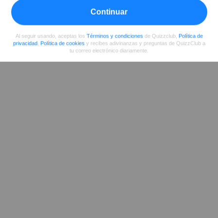
Compartir
en Facebook
Continuar
Al seguir usando, aceptas los
Términos y condiciones
de Quizzclub,
Política de
privacidad
,
Política de cookies
y recibes adivinanzas y preguntas de QuizzClub a
tu correo electrónico diariamente.