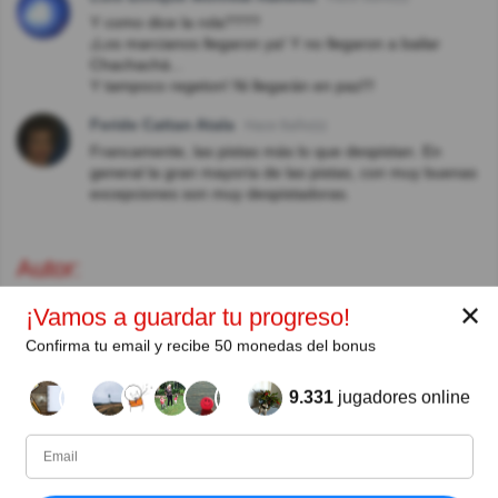
Y como dice la rola????
¡Los marcianos llegaron ya! Y no llegaron a bailar
Chachachá...
Y tampoco regeton! Ni llegarán en paz!!!
Feride Cattan Atala
Hace 8año(s)
Francamente, las pistas más lo que despistan. En
general la gran mayoría de las pistas, con muy buenas
excepciones son muy despistadoras.
Autor:
✕
¡Vamos a guardar tu progreso!
Narie
Confirma tu email y recibe 50 monedas del bonus
Escritor
9.331
jugadores online
Desde
Nivel
Puntuación
Preguntas
09/2017
83
146630
88