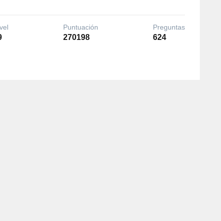
vel
Puntuación
Preguntas
9
270198
624