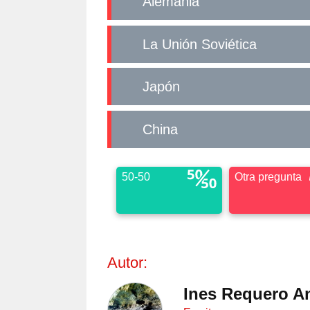
Alemania
La Unión Soviética
Japón
China
50-50
Otra pregunta
Autor:
Ines Requero A