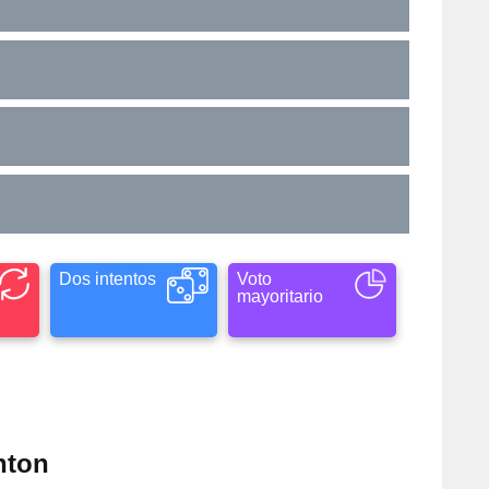
Dos intentos
Voto
mayoritario
nton