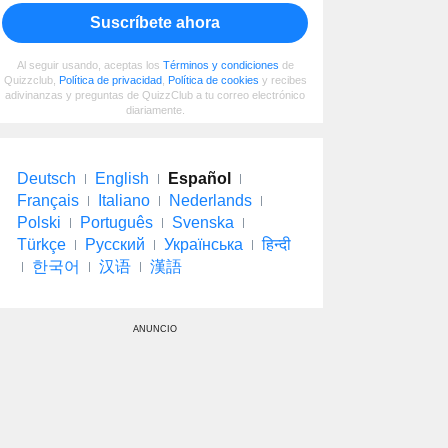
Suscríbete ahora
Al seguir usando, aceptas los
Términos y condiciones
de
Quizzclub,
Política de privacidad
,
Política de cookies
y recibes
adivinanzas y preguntas de QuizzClub a tu correo electrónico
diariamente.
Deutsch
English
Español
Français
Italiano
Nederlands
Polski
Português
Svenska
Türkçe
Русский
Українська
हिन्दी
한국어
汉语
漢語
ANUNCIO