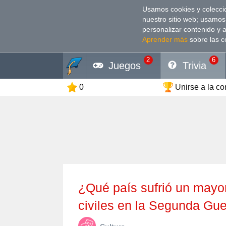
Usamos cookies y coleccio
nuestro sitio web; usamos
personalizar contenido y 
Aprender más
sobre las c
2
6
Juegos
Trivia
0
Unirse a la c
¿Qué país sufrió un mayor número de bajas militares y
civiles en la Segunda Gu