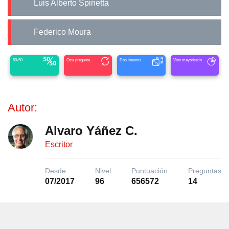
Luis Alberto Spinetta
Federico Moura
50-50
Otra pregunta
Dos intentos
Voto mayoritario
Autor:
Alvaro Yáñez C.
Escritor
Desde
Nivel
Puntuación
Preguntas
07/2017
96
656572
14