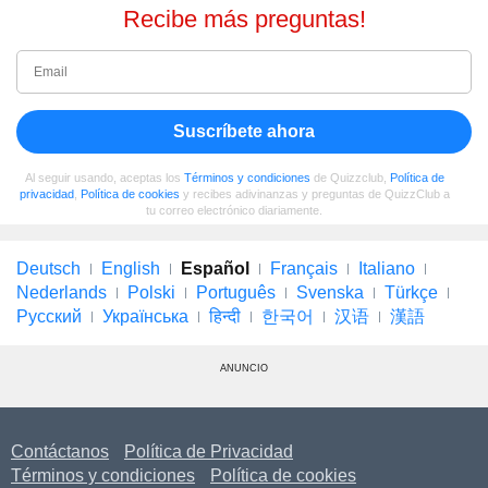
Recibe más preguntas!
Suscríbete ahora
Al seguir usando, aceptas los
Términos y condiciones
de Quizzclub,
Política de
privacidad
,
Política de cookies
y recibes adivinanzas y preguntas de QuizzClub a
tu correo electrónico diariamente.
Deutsch
English
Español
Français
Italiano
Nederlands
Polski
Português
Svenska
Türkçe
Русский
Українська
हिन्दी
한국어
汉语
漢語
ANUNCIO
Contáctanos
Política de Privacidad
Términos y condiciones
Política de cookies