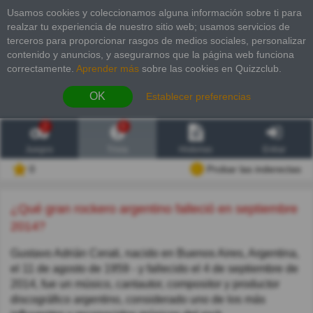
Usamos cookies y coleccionamos alguna información sobre ti para
realzar tu experiencia de nuestro sitio web; usamos servicios de
terceros para proporcionar rasgos de medios sociales, personalizar
contenido y anuncios, y asegurarnos que la página web funciona
correctamente.
Aprender más
sobre las cookies en Quizzclub.
OK
Establecer preferencias
2
6
Juegos
Trivia
Historias
Entrar
0
Probar las inderectas
¿Qué gran rockero argentino falleció en septiembre
2014?
Gustavo Adrián Cerati, nacido en Buenos Aires, Argentina,
el 11 de agosto de 1959 - y fallecido el 4 de septiembre de
2014, fue un músico, cantautor, compositor y productor
discográfico argentino, considerado uno de los más