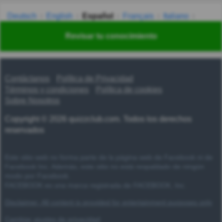
Deutsch
English
Español
Français
Italiano
Nederlands
Polski
Português
Svenska
Türkçe
Revisar tu conocimiento
Русский
Українська
हिन्दी
한국어
汉语
漢語
Contáctanos
Política de Privacidad
Términos y condiciones
Política de cookies
Sobre Nosotros
Copyright © 2026 quizzclub.com. Todos los derechos
reservados
Este sitio web no forma parte de la página web de Facebook ni de
Facebook Inc. Además, este sitio no está respaldado de ningún
modo por Facebook.
FACEBOOK es una marca registrada de FACEBOOK, Inc.
Disclaimer: All content is provided for entertainment purposes only
Cambiar ajustes de privacidad