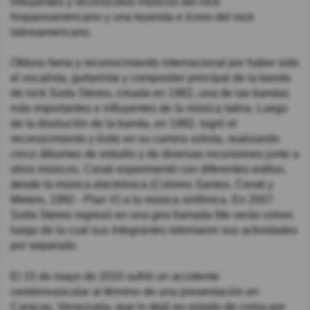
influyentes y reconocidos músicos del rock
hispanoamericano y una leyenda e ícono del rock
latinoamericano.
Obtuvo fama y reconocimiento internacional por haber sido
el vocalista, guitarrista y compositor principal de la banda
de rock Soda Stereo, creada en 1982, una de las bandas
más importantes e influyentes de la música latina. Luego
de la disolución de la banda, en 1992, logró el
reconocimiento y éxito en su carrera solista, realizando
cinco álbumes de estudio y de diversas incursiones junto a
otros músicos. Cerati experimentó con diferentes estilos,
desde la música electrónica (Colores Santos, Cerati y
Melero, 1992 - Plan V) a la música sinfónica. En 2007
Soda Stereo regresó en una gira llamada Me verás volver,
luego de la cual sus integrantes retomaron sus actividades
por separado.
El 15 de mayo de 2010 sufrió un accidente
cerebrovascular al término de una presentación en
Caracas, Venezuela, que lo dejó en estado de coma por