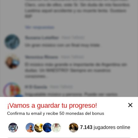
Claro, uno de ellos, este Sr. Sin duda de mis favoritos.
Lastima aquel accidente y su muerte lenta. Gustavo
RIP
Ver respuestas
Susana Letellier
Hace 7año(s)
Un gran músico con un final muy triste .
Veronica Rinero
Hace 7año(s)
El músico más grande e importante de Argentina sin
dudas. Un MAESTRO! Siempre en nuestros
corazones...
H D García
Hace 7año(s)
Inigualable músico y persona. Puede ver varios
recitales. Tuvo una larga agonía
✕
¡Vamos a guardar tu progreso!
Lilian Mariela Mazzotta
Hace 8año(s)
Confirma tu email y recibe 50 monedas del bonus
La esquina de Barilari y Victorino de la Plaza, en el
Barrio River, donde está la casa en la que vivía la
7.143
jugadores online
familia Alberti, es hoy conocida como esquina Soda
Stereo. En esa casa ensayaba el baterísta Charly