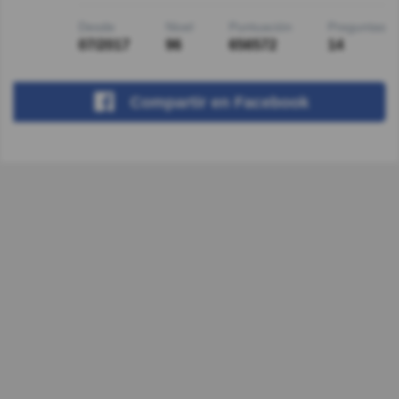
Desde
Nivel
Puntuación
Preguntas
07/2017
96
656572
14
Compartir
en Facebook