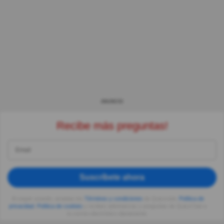
ANUNCIO
Recibe más preguntas!
Suscríbete ahora
Al seguir usando, aceptas los
Términos y condiciones
de Quizzclub,
Política de
privacidad
,
Política de cookies
y recibes adivinanzas y preguntas de QuizzClub a
tu correo electrónico diariamente.