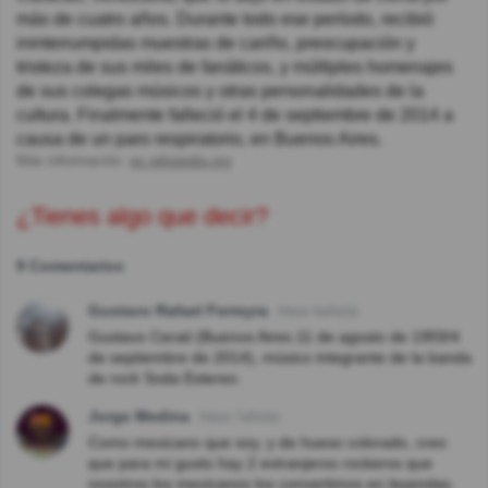
más de cuatro años. Durante todo ese período, recibió
ininterrumpidas muestras de cariño, preocupación y
tristeza de sus miles de fanáticos, y múltiples homenajes
de sus colegas músicos y otras personalidades de la
cultura. Finalmente falleció el 4 de septiembre de 2014 a
causa de un paro respiratorio, en Buenos Aires.
Más información:
es.wikipedia.org
¿Tienes algo que decir?
9 Comentarios
Gustavo Rafael Ferreyra
Hace 4año(s)
Gustavo Cerati (Buenos Aires 11 de agosto de 1959/4
de septiembre de 2014), músico integrante de la banda
de rock Soda Estereo.
Jorge Medina
Hace 7año(s)
Como mexicano que soy, y de hueso colorado, creo
que para mi gusto hay 2 extranjeros rockeros que
nosotros los mexicanos los convertimos en leyendas.