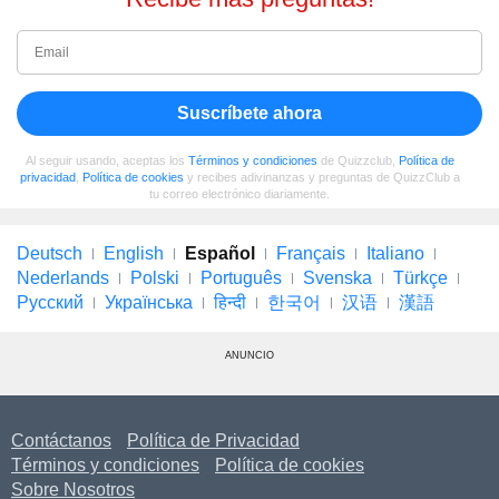
Suscríbete ahora
Al seguir usando, aceptas los
Términos y condiciones
de Quizzclub,
Política de
privacidad
,
Política de cookies
y recibes adivinanzas y preguntas de QuizzClub a
tu correo electrónico diariamente.
Deutsch
English
Español
Français
Italiano
Nederlands
Polski
Português
Svenska
Türkçe
Русский
Українська
हिन्दी
한국어
汉语
漢語
ANUNCIO
Contáctanos
Política de Privacidad
Términos y condiciones
Política de cookies
Sobre Nosotros