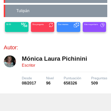
Tulipán
50-50
Otra pregunta
Dos intentos
Voto mayoritario
Autor:
Mónica Laura Pichinini
Escritor
Desde
Nivel
Puntuación
Preguntas
08/2017
96
658326
509