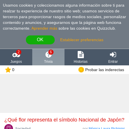
Usamos cookies y coleccionamos alguna información sobre ti para
realzar tu experiencia de nuestro sitio web; usamos servicios de
terceros para proporcionar rasgos de medios sociales, personalizar
contenido y anuncios, y asegurarnos que la página web funciona
correctamente.
Aprender más
sobre las cookies en Quizzclub.
OK
Establecer preferencias
2
6
Juegos
Trivia
Historias
Entrar
0
Probar las inderectas
¿Qué flor representa el símbolo Nacional de Japón?
Sociedad
por
Mónica Laura Pichinini