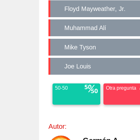
Floyd Mayweather, Jr.
Muhammad Alí
Mike Tyson
Joe Louis
50-50
Otra pregunta
Autor: