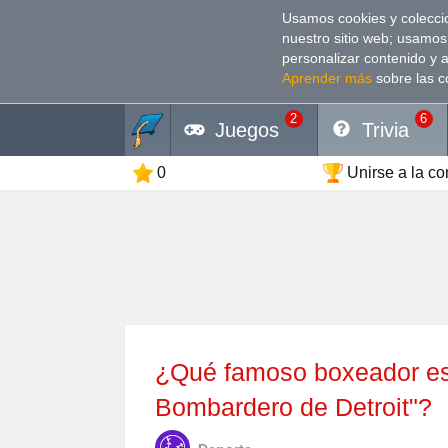
Usamos cookies y coleccio
nuestro sitio web; usamos
personalizar contenido y 
Aprender más
sobre las c
2
6
Juegos
Trivia
0
Unirse a la c
¿Qué famoso boxeador estadounidense fue apodado "El
Bombardero de Detroit"?