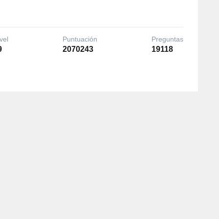
vel
Puntuación
Preguntas
9
2070243
19118