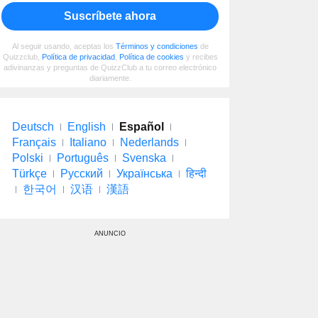
Suscríbete ahora
Al seguir usando, aceptas los
Términos y condiciones
de
Quizzclub,
Política de privacidad
,
Política de cookies
y recibes
adivinanzas y preguntas de QuizzClub a tu correo electrónico
diariamente.
Deutsch
English
Español
Français
Italiano
Nederlands
Polski
Português
Svenska
Türkçe
Русский
Українська
हिन्दी
한국어
汉语
漢語
ANUNCIO