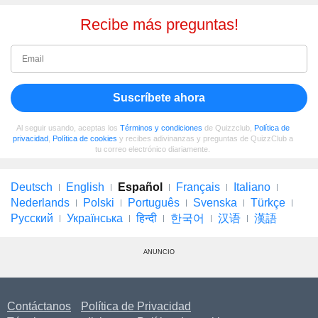
Recibe más preguntas!
Suscríbete ahora
Al seguir usando, aceptas los
Términos y condiciones
de Quizzclub,
Política de
privacidad
,
Política de cookies
y recibes adivinanzas y preguntas de QuizzClub a
tu correo electrónico diariamente.
Deutsch
English
Español
Français
Italiano
Nederlands
Polski
Português
Svenska
Türkçe
Русский
Українська
हिन्दी
한국어
汉语
漢語
ANUNCIO
Contáctanos
Política de Privacidad