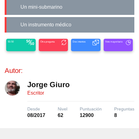
Un mini-submarino
Un instrumento médico
50-50
Otra pregunta
Dos intentos
Voto mayoritario
Autor:
Jorge Giuro
Escritor
Desde
Nivel
Puntuación
Preguntas
08/2017
62
12900
8