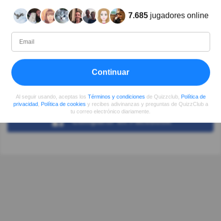
7.685
jugadores online
Autor:
Jorge Giuro
Escritor
Continuar
Desde
Nivel
Puntuación
Preguntas
08/2017
62
12900
8
Al seguir usando, aceptas los
Términos y condiciones
de Quizzclub,
Política de
privacidad
,
Política de cookies
y recibes adivinanzas y preguntas de QuizzClub a
tu correo electrónico diariamente.
Compartir
en Facebook