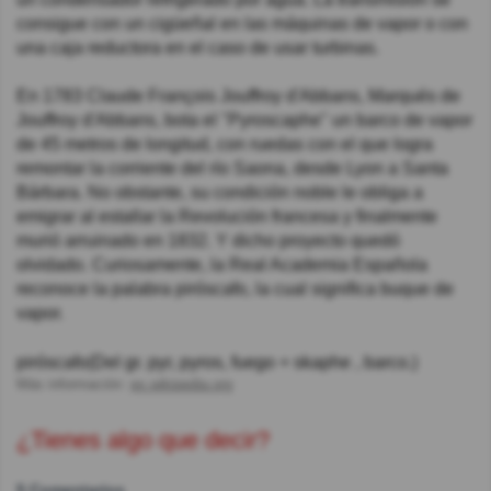
consigue con un cigüeñal en las máquinas de vapor o con
una caja reductora en el caso de usar turbinas.
En 1783 Claude François Jouffroy d'Abbans, Marqués de
Jouffroy d'Abbans, bota el "Pyroscaphe" un barco de vapor
de 45 metros de longitud, con ruedas con el que logra
remontar la corriente del río Saona, desde Lyon a Santa
Bárbara. No obstante, su condición noble le obliga a
emigrar al estallar la Revolución francesa y finalmente
murió arruinado en 1832. Y dicho proyecto quedó
olvidado. Curiosamente, la Real Academia Española
reconoce la palabra piróscafo, la cual significa buque de
vapor.
piróscafo(Del gr. pyr, pyros, fuego + skaphe , barco.)
Más información:
es.wikipedia.org
¿Tienes algo que decir?
5 Comentarios