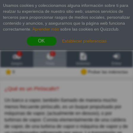
Usamos cookies y coleccionamos alguna información sobre ti para
realzar tu experiencia de nuestro sitio web; usamos servicios de
terceros para proporcionar rasgos de medios sociales, personalizar
contenido y anuncios, y asegurarnos que la página web funciona
correctamente.
Aprender más
sobre las cookies en Quizzclub.
OK
Establecer preferencias
2
6
Juegos
Trivia
Historias
Entrar
0
Probar las inderectas
¿Qué es un Piróscafo?
Un barco a vapor, también llamado de manera mucho
menos frecuente piróscafo, es un buque propulsado por
máquinas de vapor, (actualmente en desuso), o por
turbinas de vapor. Consta elementalmente de una caldera
de vapor, de una turbina de vapor o máquina de vapor y de
un condensador refrigerado por agua. La transmisión se