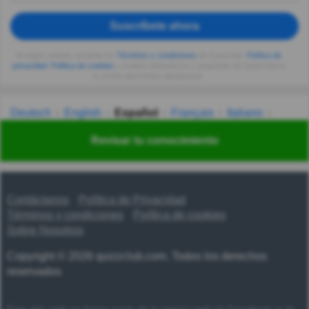
Suscríbete ahora
Al seguir usando, aceptas los
Términos y condiciones
de Quizzclub,
Política de
privacidad
,
Política de cookies
y recibes adivinanzas y preguntas de QuizzClub a
tu correo electrónico diariamente.
Deutsch
English
Español
Français
Italiano
Nederlands
Polski
Português
Svenska
Türkçe
Revisar tu conocimiento
Русский
Українська
हिन्दी
한국어
汉语
漢語
Contáctanos
Política de Privacidad
Términos y condiciones
Política de cookies
Sobre Nosotros
Copyright © 2026 quizzclub.com. Todos los derechos
reservados