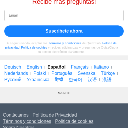
Recibe más preguntas!
Suscríbete ahora
Al seguir usando, aceptas los
Términos y condiciones
de Quizzclub,
Política de
privacidad
,
Política de cookies
y recibes adivinanzas y preguntas de QuizzClub a
tu correo electrónico diariamente.
Deutsch
English
Español
Français
Italiano
Nederlands
Polski
Português
Svenska
Türkçe
Русский
Українська
हिन्दी
한국어
汉语
漢語
ANUNCIO
Contáctanos
Política de Privacidad
Términos y condiciones
Política de cookies
Sobre Nosotros