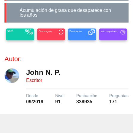
Acumulación de grasa que desaparece con
los años
50-50
Otra pregunta
Dos intentos
Voto mayoritario
Autor:
John N. P.
Escritor
Desde
Nivel
Puntuación
Preguntas
09/2019
91
338935
171