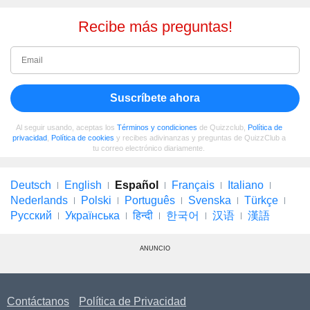
Recibe más preguntas!
Suscríbete ahora
Al seguir usando, aceptas los
Términos y condiciones
de Quizzclub,
Política de
privacidad
,
Política de cookies
y recibes adivinanzas y preguntas de QuizzClub a
tu correo electrónico diariamente.
Deutsch
English
Español
Français
Italiano
Nederlands
Polski
Português
Svenska
Türkçe
Русский
Українська
हिन्दी
한국어
汉语
漢語
ANUNCIO
Contáctanos
Política de Privacidad