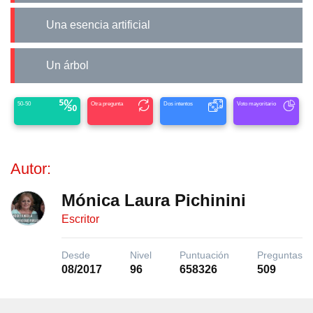
Una esencia artificial
Un árbol
50-50
Otra pregunta
Dos intentos
Voto mayoritario
Autor:
Mónica Laura Pichinini
Escritor
Desde
Nivel
Puntuación
Preguntas
08/2017
96
658326
509