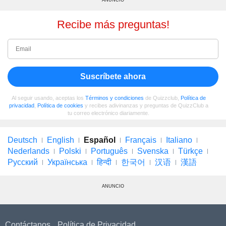
Recibe más preguntas!
Suscríbete ahora
Al seguir usando, aceptas los
Términos y condiciones
de Quizzclub,
Política de
privacidad
,
Política de cookies
y recibes adivinanzas y preguntas de QuizzClub a
tu correo electrónico diariamente.
Deutsch
English
Español
Français
Italiano
Nederlands
Polski
Português
Svenska
Türkçe
Русский
Українська
हिन्दी
한국어
汉语
漢語
ANUNCIO
Contáctanos
Política de Privacidad