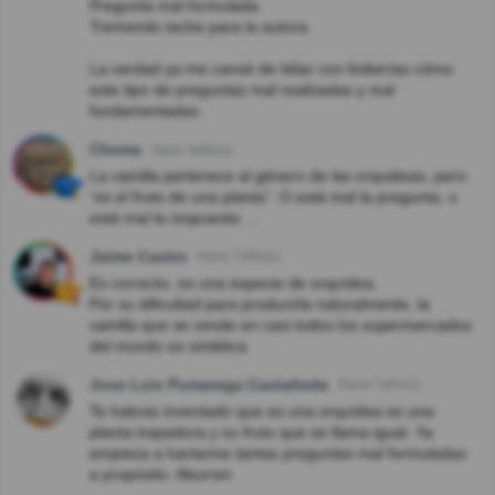
Pregunta mal formulada.
Tremendo tache para la autora.
La verdad ya me cansé de lidiar con boberías cómo
este tipo de preguntas mal realizadas y mal
fundamentadas.
Chema
Hace 4año(s)
La vainilla pertenece al género de las orquideas, pero
“es el fruto de una planta”. O está mal la pregunta, o
está mal la respuesta …
Jaime Castro
Hace 7año(s)
Es correcto, es una especie de orquídea.
Por su dificultad para producirla naturalmente, la
vainilla que se vende en casi todos los supermercados
del mundo es sintética.
Jose Luis Pumarega Castañeda
Hace 7año(s)
Te habras inventado que es una orquídea es una
planta trepadora y su fruto que se llama igual. Ya
empieza a hartarme tantas preguntas mal formuladas
a propósito. Aburren