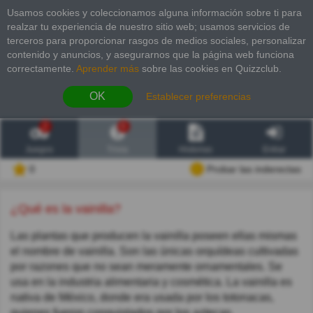
Usamos cookies y coleccionamos alguna información sobre ti para
realzar tu experiencia de nuestro sitio web; usamos servicios de
terceros para proporcionar rasgos de medios sociales, personalizar
contenido y anuncios, y asegurarnos que la página web funciona
correctamente.
Aprender más
sobre las cookies en Quizzclub.
OK
Establecer preferencias
2
6
Juegos
Trivia
Historias
Entrar
0
Probar las inderectas
¿Qué es la vainilla?
Las plantas que producen la vainilla poseen ellas mismas
el nombre de vainilla. Son las únicas orquídeas cultivadas
por razones que no sean meramente ornamentales. Se
usa en la industria alimentaria y cosmética. La vainilla es
nativa de México, donde era usada por los totonacas,
quienes fueron conquistados por los aztecas.