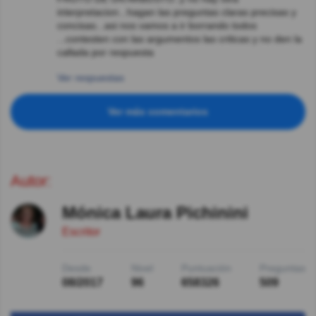
interpretacion...hagan las preguntas claras precisas y
concisas...asi nos vamos a ir borrando todos
...contesten con las argumentos las criticas y no den la
callada por respuesta
Ver respuestas
Ver más comentarios
Autor:
Mónica Laura Pichinini
Escritor
Desde
Nivel
Puntuación
Preguntas
08/2017
96
658326
509