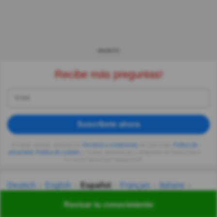
ANUNCIO
Recibe más preguntas!
Suscríbete ahora
Al seguir usando, aceptas los
Términos y condiciones
de Quizzclub,
Política de
privacidad
,
Política de cookies
y recibes adivinanzas y preguntas de QuizzClub a
tu correo electrónico diariamente.
Deutsch
English
Español
Français
Italiano
Nederlands
Polski
Português
Svenska
Türkçe
Revisar tu conocimiento
Русский
Українська
हिन्दी
한국어
汉语
漢語