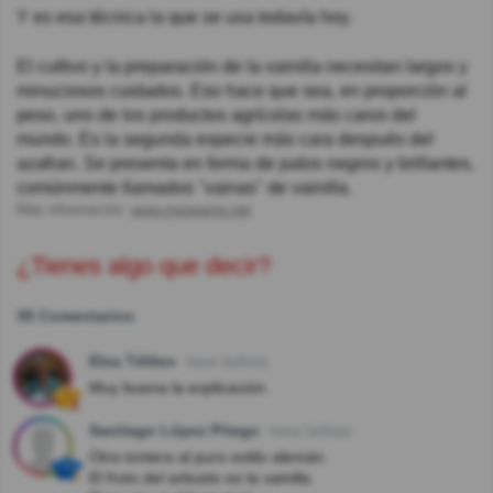
Y es esa técnica la que se usa todavía hoy.
El cultivo y la preparación de la vainilla necesitan largos y
minuciosos cuidados. Eso hace que sea, en proporción al
peso, uno de los productos agrícolas más caros del
mundo. Es la segunda especie más cara después del
azafran. Se presenta en forma de palos negros y brillantes,
comúnmente llamados "vainas" de vainilla.
Más información:
www.meneame.net
¿Tienes algo que decir?
35 Comentarios
Elsa Télites
Hace 3año(s)
Muy buena la explicación.
Santiago López Priego
Hace 3año(s)
Otra tontera al puro estilo alemán.
El fruto del arbusto es la vainilla.