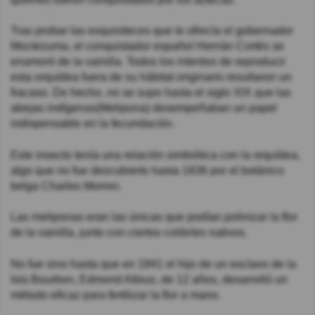
Tras probar las exquisiteces que le ofrecía el gobernador
Moctezuma, el conquistador español Hernán Cortés se
enamoró de la vainilla. Todos los intentos de reproducir
esta orquídea fuera de su hábitat originario resultaron un
fracaso. De hecho, no se supo hasta el siglo XIX que las
abejas indígenas(Melipona) desempeñaban un papel
indispensable en la fecundación.
Este insecto tenía una relación simbiótica con la orquídea,
algo que no fue descubierto hasta 1836 por el botánico
belga Charles Morren.
Las meliponas eran las únicas que podían polinizar la flor
de la vainilla, junto con ciertos colibríes nativos.
No fue sino hasta que en 1841 el hijo de un esclavo de la
Isla Bourbon, Edmond Albius, de 12 años, desarrolló un
método eficaz para fertilizar la flor a mano.